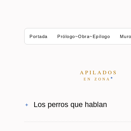
Portada
Prólogo~Obra~Epílogo
Mur
A P I L A D O S
e n z o n a
*
Los perros que hablan
+