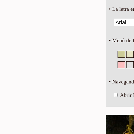
• La letra e
• Menú de 
• Navegando
Abrir 