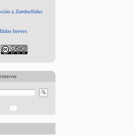
pción a
Zambullidas
lidas breves
interno
🔍