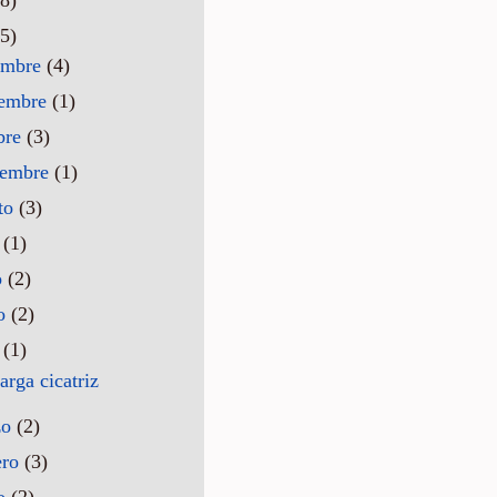
5)
embre
(4)
iembre
(1)
bre
(3)
iembre
(1)
to
(3)
o
(1)
o
(2)
o
(2)
l
(1)
arga cicatriz
zo
(2)
ero
(3)
ro
(2)