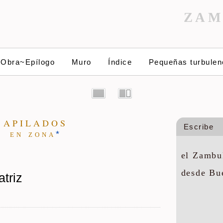
ZAM
~Obra~Epílogo
Muro
Índice
Pequeñas turbulen
A P I L A D O S
Escribe
e n z o n a
*
el Zambul
desde Bu
atriz