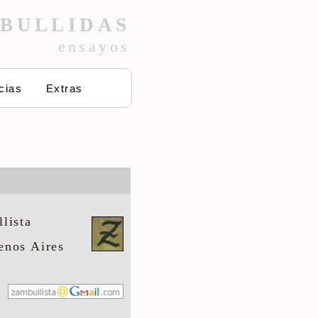
BULLIDAS
ensayos
cias
Extras
lista
enos Aires