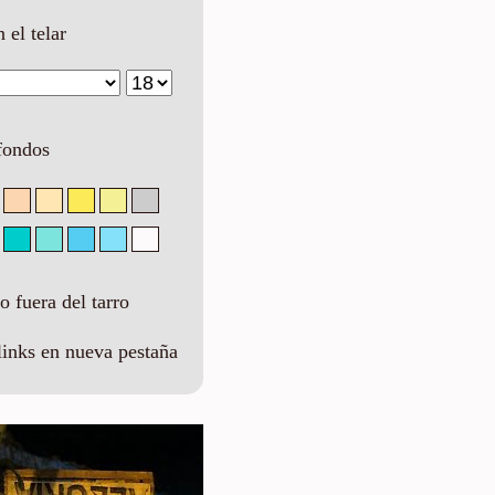
n el telar
fondos
 fuera del tarro
links en nueva pestaña