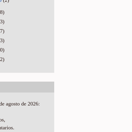
8)
3)
7)
3)
0)
2)
de agosto de 2026:
os,
tarios.