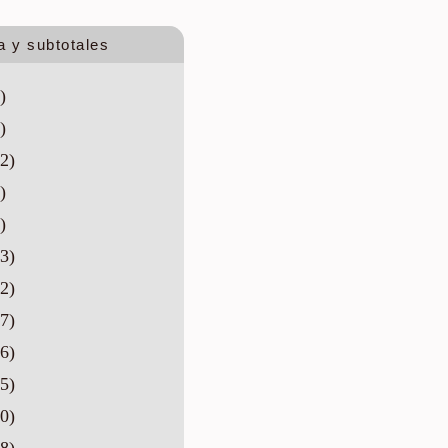
a y subtotales
)
)
2)
)
)
3)
2)
7)
6)
5)
0)
8)