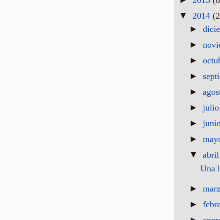
▼
2014
(2
►
dici
►
nov
►
octu
►
sept
►
agos
►
juli
►
juni
►
may
▼
abri
Una l
►
mar
►
febr
►
ene