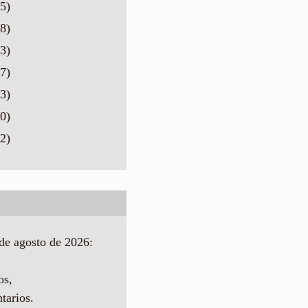
5)
8)
3)
7)
3)
0)
2)
de agosto de 2026:
os,
tarios.