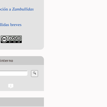
pción a
Zambullidas
lidas breves
interno
🔍