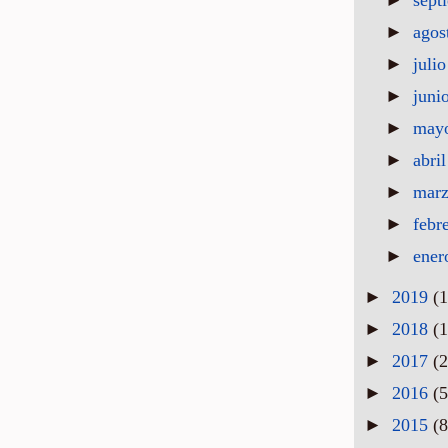
►
agos
►
juli
►
juni
►
may
►
abri
►
mar
►
febr
►
ene
►
2019
(1
►
2018
(1
►
2017
(2
►
2016
(5
►
2015
(8