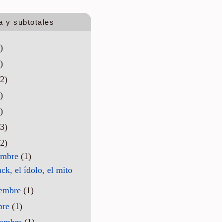
a y subtotales
)
)
2)
)
)
3)
2)
embre
(1)
ack, el ídolo, el mito
iembre
(1)
bre
(1)
iembre
(1)