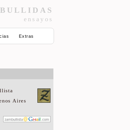
BULLIDAS
ensayos
cias
Extras
lista
enos Aires