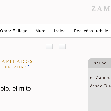
ZAM
~Obra~Epílogo
Muro
Índice
Pequeñas turbulen
A P I L A D O S
Escribe
e n z o n a
*
el Zambul
desde Bu
dolo, el mito