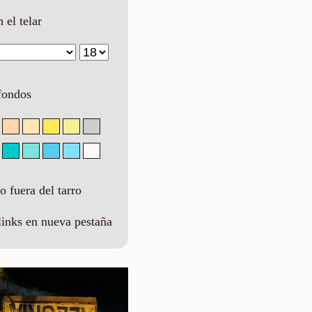
n el telar
fondos
 fuera del tarro
links en nueva pestaña