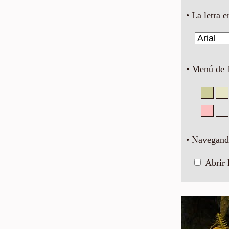
• La letra e
• Menú de 
• Navegando
Abrir 