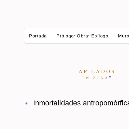
Portada
Prólogo~Obra~Epílogo
Mur
A P I L A D O S
e n z o n a
*
Inmortalidades antropomórfic
+