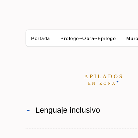
Portada
Prólogo~Obra~Epílogo
Mur
A P I L A D O S
e n z o n a
*
Lenguaje inclusivo
+