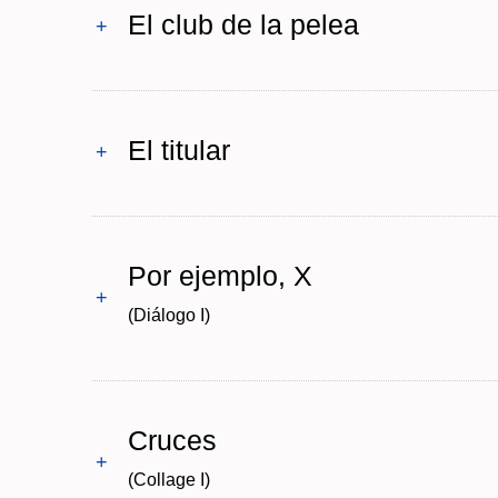
El club de la pelea
+
El titular
+
Por ejemplo, X
+
(Diálogo I)
Cruces
+
(Collage I)