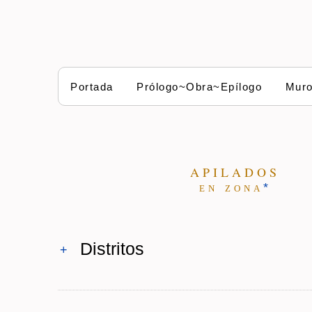
Portada
Prólogo~Obra~Epílogo
Mur
A P I L A D O S
e n z o n a
*
Distritos
+