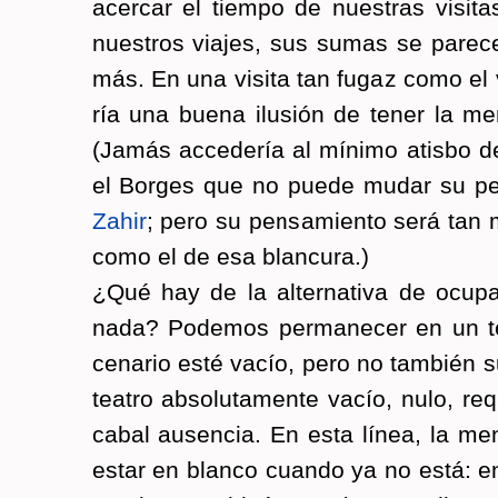
acer­car el tiem­po de nues­tras vi­si­t
nues­tros via­jes, sus sumas se pa­re­c
más. En una vi­si­ta tan fugaz como el v
ría una buena ilu­sión de tener la me
(Jamás ac­ce­de­ría al mí­ni­mo atis­bo d
el Bor­ges que no puede mudar su pen
Zahir
; pero su pen­sa­mien­to será tan mo
como el de esa blan­cu­ra.)
¿Qué hay de la al­ter­na­ti­va de ocu­
nada? Po­de­mos per­ma­ne­cer en un t
ce­na­rio esté vacío, pero no tam­bién s
tea­tro ab­so­lu­ta­men­te vacío, nulo, re­q
cabal au­sen­cia. En esta línea, la m
estar en blan­co cuan­do ya no está: e