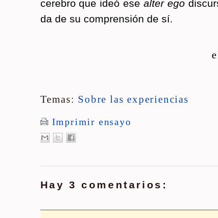
ce­re­bro que ideó ese
alter ego
dis­cur­
da de su com­pren­sión de sí.
e
Temas:
Sobre las experiencias
Imprimir ensayo
Hay 3 comentarios: