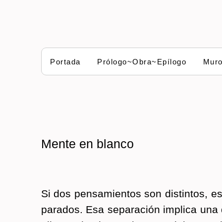
Portada
Prólogo~Obra~Epílogo
Mur
Mente en blanco
Si dos pen­sa­mien­tos son dis­tin­tos, 
pa­ra­dos. Esa se­pa­ra­ción im­pli­ca una 