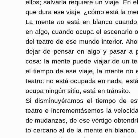
ellos; sal­var­la re­quie­re un viaje. En el
que dura ese viaje, ¿cómo está la me
La mente
no
está en blan­co cuan­do 
en algo, cuan­do ocupa el es­ce­na­rio o 
del tea­tro de ese mundo in­te­rior. Ah
dejar de pen­sar en algo y pasar a p
cosa: la mente puede via­jar de un tea
el tiem­po de ese viaje, la mente no 
tea­tro: no está ocu­pa­da en nada, est
ocupa nin­gún sitio, está en trán­si­to.
Si dis­mi­nu­yé­ra­mos el tiem­po de es
tea­tro e in­cre­men­tá­se­mos la ve­lo­ci­
de mu­dan­zas, de ese vér­ti­go ob­ten­d
to cer­cano al de la mente en blan­co. 