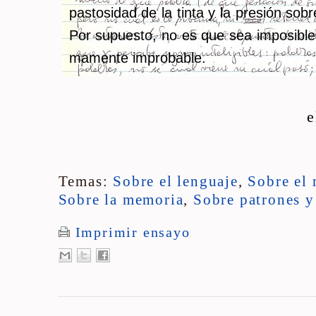
pas­to­si­dad de la tinta y la pre­sión sob
Por su­pues­to, no es que sea im­po­si­ble; 
ma­men­te im­pro­ba­ble.
e
Temas:
Sobre el lenguaje
,
Sobre el
Sobre la memoria
,
Sobre patrones y
Imprimir ensayo