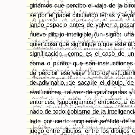
gi­ne­mos que per­ci­bo el viaje de la bi­ro­
se por el papel di­bu­jan­do le­tras y le­va
jan­do es­pa­cio antes de vol­ver a po­sar­
nuevo di­bu­jo in­te­li­gi­ble (un signo: una
quier cosa que sig­ni­fi­que o que esté al 
sig­ni­fi­ca­ción –como es el caso de u
coma o punto, que son ins­truc­cio­nes d
de per­ci­bir ese viaje trato de es­tu­diar­l
de adi­vi­nar­lo, de sa­car­le el di­bu­jo, de
evo­lu­cio­nes, tal vez de ca­ta­lo­gar­las y cl
en­ton­ces, su­pon­ga­mos, em­pie­zo a es­
na­do de todo go­bierno de la in­te­li­gen­ci
la­do por cier­to in­ci­pien­te sen­ti­do de 
juego entre di­bu­jos, entre los di­bu­jos co­