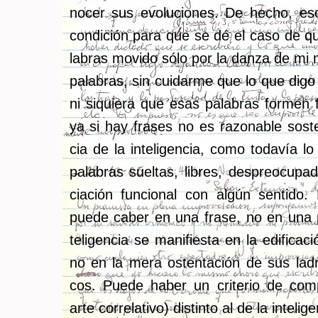
no­cer sus evo­lu­cio­nes. De hecho, 
con­di­ción para que se dé el caso de q
la­bras mo­vi­do sólo por la danza de mi
pa­la­bras, sin cui­dar­me que lo que digo 
ni si­quie­ra que esas pa­la­bras for­men 
ya si hay fra­ses no es ra­zo­na­ble sos­t
cia de la in­te­li­gen­cia, como to­da­vía 
pa­la­bras suel­tas, li­bres, des­preo­cu­p
cia­ción fun­cio­nal con algún sen­ti­do. La
puede caber en una frase, no en una pa
te­li­gen­cia se ma­ni­fies­ta en la edi­fi­ca­
no en la mera os­ten­ta­ción de sus la­dri­
cos. Puede haber un cri­te­rio de com­p
arte co­rre­la­ti­vo) dis­tin­to al de la in­te­li