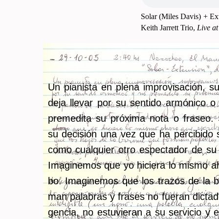
Solar (Miles Davis) + Ex­te
Keith Ja­rrett Trio,
Live at
Un pia­nis­ta en plena im­pro­vi­sa­ción, s
deja lle­var por su sen­ti­do ar­mó­ni­co o
pre­me­di­ta su pró­xi­ma nota o fra­seo.
su de­ci­sión una vez que ha per­ci­bi­do 
como cual­quier otro es­pec­ta­dor de su im
Ima­gi­ne­mos que yo hi­cie­ra lo mismo a
bo. Ima­gi­ne­mos que los tra­zos de la b
man pa­la­bras y fra­ses no fue­ran dic­ta­dos
gen­cia, no es­tu­vie­ran a su ser­vi­cio y 