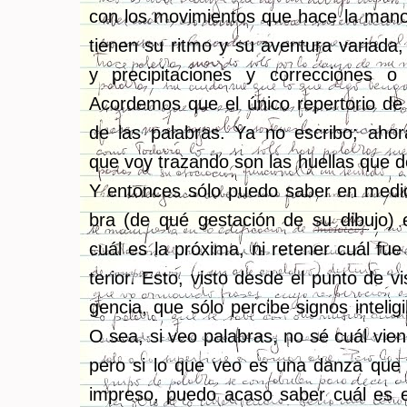
con los mo­vi­mien­tos que hace la mano 
tie­nen su ritmo y su aven­tu­ra va­ria­d
y pre­ci­pi­ta­cio­nes y co­rrec­cio­nes o s
Acor­de­mos que el único re­per­to­rio de 
de las pa­la­bras. Ya no es­cri­bo; ahor
que voy tra­zan­do son las hue­llas que 
Y en­ton­ces sólo puedo saber en medi
bra (de qué ges­ta­ción de su di­bu­jo)
cuál es la pró­xi­ma, ni re­te­ner cuál fue 
te­rior. Esto, visto desde el punto de vist
gen­cia, que sólo per­ci­be sig­nos in­te­li­gi
O sea, si veo pa­la­bras, no sé cuál vie
pero si lo que veo es una danza que d
im­pre­so, puedo acaso saber cuál es 