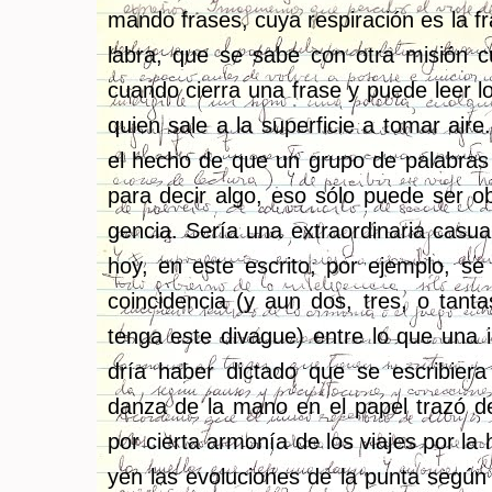
man­do fra­ses, cuya res­pi­ra­ción es la f
la­bra, que se sabe con otra mi­sión cum
cuan­do cie­rra una frase y puede leer lo
quien sale a la su­per­fi­cie a tomar aire
el hecho de que un grupo de pa­la­bras s
para decir algo, eso sólo puede ser obra
gen­cia. Sería una ex­tra­or­di­na­ria ca­sua
hoy, en este es­cri­to, por ejem­plo, se r
coin­ci­den­cia (y aun dos, tres, o tan­
tenga este di­va­gue) entre lo que una in­t
dría haber dic­ta­do que se es­cri­bie­
danza de la mano en el papel trazó de­já
por cier­ta ar­mo­nía de los via­jes por la 
yen las evo­lu­cio­nes de la punta según 