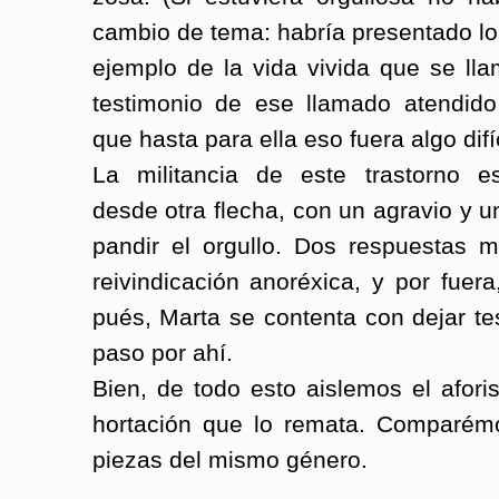
cam­bio de tema: ha­bría pre­sen­ta­do 
ejem­plo de la vida vi­vi­da que se ll
tes­ti­mo­nio de ese lla­ma­do aten­di­d
que hasta para ella eso fuera algo di­fí­
La mi­li­tan­cia de este tras­torno e
desde otra fle­cha, con un agra­vio y u
pan­dir el or­gu­llo. Dos res­pues­tas 
reivin­di­ca­ción anoré­xi­ca, y por fue
pués, Marta se con­ten­ta con dejar tes
paso por ahí.
Bien, de todo esto ais­le­mos el afo­ri
hor­ta­ción que lo re­ma­ta. Com­pa­ré­
pie­zas del mismo gé­ne­ro.