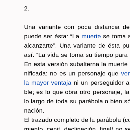
2.
Una va­rian­te con poca dis­tan­cia de
puede ser ésta: “La
muer­te
se toma s
al­can­zar­te”. Una va­rian­te de ésta 
así: “La vida se toma su tiem­po para h
En esta ver­sión subal­ter­na la muer­te
ni­fi­ca­da: no es un per­so­na­je que
ve
la mayor ven­ta­ja
ni un per­se­gui­dor a l
ble; es lo que obra otro per­so­na­je, l
lo largo de toda su pa­rá­bo­la o bien só
na­ción.
El tra­za­do com­ple­to de la pa­rá­bo­la (c
mien­to, cenit, de­cli­na­ción, final) no 