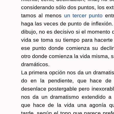
con­si­de­ran­do sólo dos pun­tos, los ex­t
ta­mos al menos
un ter­cer punto
ent
haga las veces de punto de in­fle­xión. E
di­bu­jo, no es de­ci­si­vo si el mo­men­t
vida se toma su tiem­po para ha­cer­te
ese punto donde co­mien­za su de­cli­
otro donde co­mien­za la vida misma, s
dra­má­ti­cos.
La pri­me­ra op­ción nos da un dra­ma­tis
do en la pen­dien­te, que hace de 
desen­la­ce pos­ter­ga­ble pero inexo­ra­
nos da un dra­ma­tis­mo ex­ten­di­do a
que hace de la vida una ago­nía que
tarde, según el tono que pa­re­ce pre­fe­