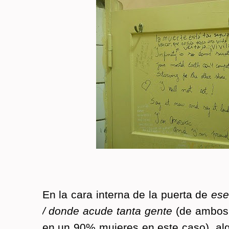
En la cara in­ter­na de la puer­ta de
ese
/ donde acude tanta gente
(de ambos g
en un 90% mu­je­res en este caso), al­gu