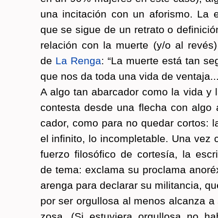
una in­ci­ta­ción con un afo­ris­mo. La
que se sigue de un re­tra­to o de­fi­ni­c
re­la­ción con la muer­te (y/o al revés
de
La Renga
: “La muer­te está tan se­
que nos da toda una vida de ven­ta­ja... ¡¡
A algo tan abar­ca­dor como la vida y l
con­tes­ta desde una fle­cha con alg
ca­dor, como para no que­dar cor­tos: la 
el in­fi­ni­to, lo in­com­ple­ta­ble. Una vez
fuer­zo fi­lo­só­fi­co de cor­te­sía, la es­c
de tema: ex­cla­ma su pro­cla­ma anoré­
aren­ga para de­cla­rar su mi­li­tan­cia, q
por ser or­gu­llo­sa al menos al­can­za a
zo­sa. (Si es­tu­vie­ra or­gu­llo­sa no 