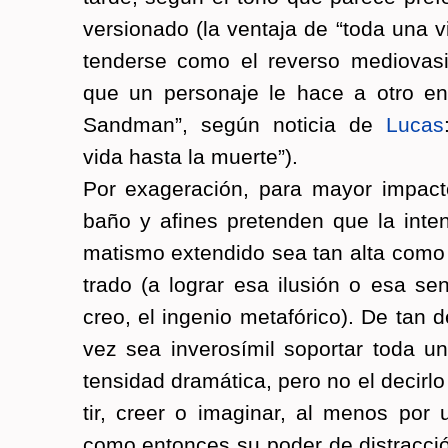
ver­sio­na­do (la ven­ta­ja de “toda una
ten­der­se como el re­ver­so me­dio­va­si
que un per­so­na­je le hace a otro e
Sand­man”, según no­ti­cia de
Lucas
vida hasta la muer­te”).
Por exa­ge­ra­ción, para mayor im­pac­t
baño y afi­nes pre­ten­den que la in­ten
ma­tis­mo ex­ten­di­do sea tan alta como
tra­do (a lo­grar esa ilu­sión o esa sen­
creo, el in­ge­nio me­ta­fó­ri­co). De tan d
vez sea in­ve­ro­sí­mil so­por­tar toda 
ten­si­dad dra­má­ti­ca, pero no el de­cir­l
tir, creer o ima­gi­nar, al menos por
como en­ton­ces su poder de dis­trac­ci