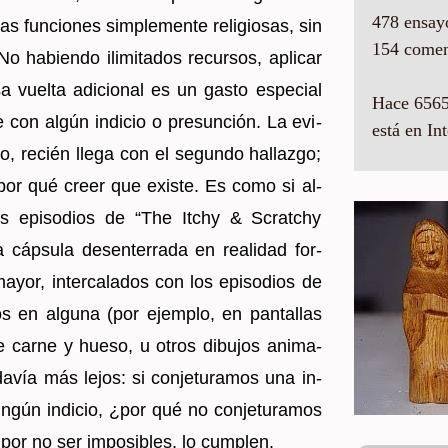
478 ensay
s fun­cio­nes sim­ple­men­te re­li­gio­sas, sin
154 comen
o ha­bien­do ili­mi­ta­dos re­cur­sos, apli­car
vuel­ta adi­cio­nal es un gasto es­pe­cial
Hace 6565
r­se con algún in­di­cio o pre­sun­ción. La evi­
está en Int
, re­cién llega con el se­gun­do ha­llaz­go;
y por qué creer que exis­te. Es como si al­
os epi­so­dios de “The Itchy & Scrat­chy
áp­su­la des­en­te­rra­da en reali­dad for­
or, in­ter­ca­la­dos con los epi­so­dios de
os en al­gu­na (por ejem­plo, en pan­ta­llas
 carne y hueso, u otros di­bu­jos ani­ma­
a­vía más lejos: si con­je­tu­ra­mos una in­
n­gún in­di­cio, ¿por qué no con­je­tu­ra­mos
or no ser im­po­si­bles, lo cum­plen.