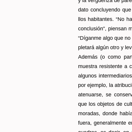
y la vergüenza de pa­re­c
dato con­clu­yen­do que 
llos ha­bi­tan­tes. “No 
con­clu­sión”, pien­san 
“Dí­gan­me algo que n
ple­ta­rá algún otro y le­va
Ade­más (o como parte
mues­tra re­sis­ten­te a 
al­gu­nos in­ter­me­dia­ri
por ejem­plo, la atri­bu­ci
ate­nuar­se, se con­ser
que los ob­je­tos de cul
mo­ra­das, donde había o
fuera, ge­ne­ral­men­te