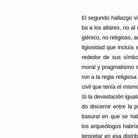
El se­gun­do ha­llaz­go vi
ba a los al­ta­res, no al
gié­ni­co, no re­li­gio­so
li­gio­si­dad que in­cluía
re­de­dor de sus sím­b
moral y prag­ma­tis­mo sa­
ron a la regla re­li­gio­s
civil que tenía el mismo
Si la de­vas­ta­ción igua­
do dis­cer­nir entre la p
ba­su­ral en que se ha­bí
los ar­queó­lo­gos ha­brí
ter­pre­tar en esa dis­tri