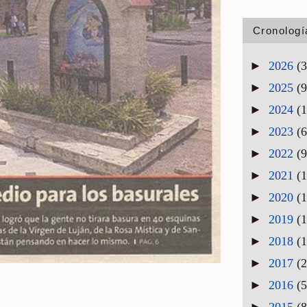
Cronologí
►
2026
(3
►
2025
(9
►
2024
(1
►
2023
(6
►
2022
(9
►
2021
(1
►
2020
(1
►
2019
(1
►
2018
(1
►
2017
(2
►
2016
(5
►
2015
(8