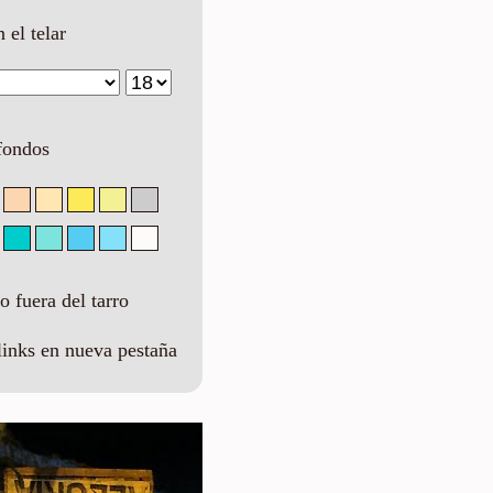
n el telar
fondos
 fuera del tarro
links en nueva pestaña