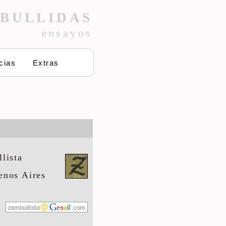
BULLIDAS
ensayos
cias
Extras
lista
enos Aires