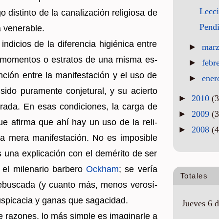
Lecci
o dis­tin­to de la ca­na­li­za­ción re­li­gio­sa de
Pendi
 ve­ne­ra­ble.
n­di­cios de la di­fe­ren­cia hi­gié­ni­ca entre
►
mar
 mo­men­tos o es­tra­tos de una misma es­
►
febr
n­ción entre la ma­ni­fes­ta­ción y el uso de
►
ene
 sido pu­ra­men­te con­je­tu­ral, y su acier­to
►
2010
(3
e­ra­da. En esas con­di­cio­nes, la carga de
►
2009
(3
que afir­ma que ahí hay un uso de la re­li­
►
2008
(4
 mera ma­ni­fes­ta­ción. No es im­po­si­ble
una ex­pli­ca­ción con el de­mé­ri­to de ser
l mi­le­na­rio bar­be­ro
Ockham
; se vería
Totales
e­bus­ca­da (y cuan­to más, menos ve­ro­sí­
pi­ca­cia y ganas que sa­ga­ci­dad.
Jueves 6 d
ra­zo­nes, lo más sim­ple es ima­gi­nar­le a