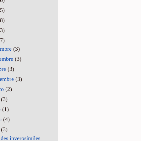
5)
8)
3)
7)
embre
(3)
iembre
(3)
bre
(3)
iembre
(3)
to
(2)
o
(3)
o
(1)
o
(4)
l
(3)
des inverosímiles