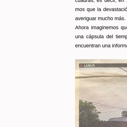
cua­dras, es decir, en z
mos que la de­vas­ta­ció
ave­ri­guar mucho más.
Ahora ima­gi­ne­mos qu
una cáp­su­la del tiem
en­cuen­tran una in­for­