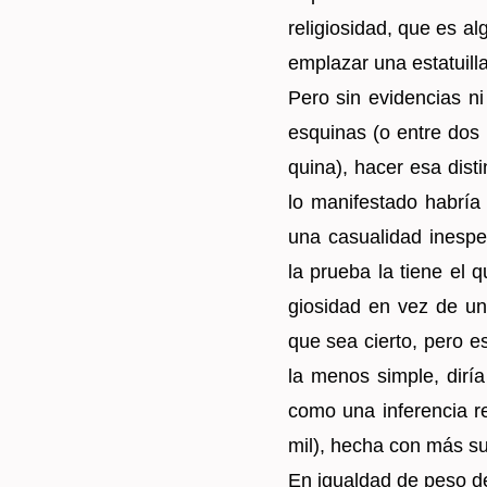
re­li­gio­si­dad, que es alg
em­pla­zar una es­ta­tui­lla
Pero sin evi­den­cias ni i
es­qui­nas (o entre dos
qui­na), hacer esa dis­ti
lo ma­ni­fes­ta­do ha­bría
una ca­sua­li­dad ines­p
la prue­ba la tiene el 
gio­si­dad en vez de una
que sea cier­to, pero es 
la menos sim­ple, diría e
como una in­fe­ren­cia r
mil), hecha con más sus­
En igual­dad de peso de 