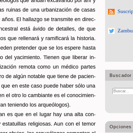
ueó­lo­gos que andan ex­ca­van­do por ahí y
as rui­nas de una ur­ba­ni­za­ción de casas
Suscri
ños. El ha­llaz­go se trans­mi­te en di­rec­
ces­tral está ávido de de­ta­lles, de que
Zambul
 que re­lle­na­rá y ra­mi­fi­ca­rá la his­to­ria.
e­den pre­ten­der que se los es­pe­re hasta
o del ya­ci­mien­to. Tie­nen que li­be­rar in­
li­za­ción re­mo­ta como un mé­di­co par­tes
Buscador 
gro de algún no­ta­ble que tiene de pa­cien­
a de que en este caso puede haber sólo una
en el otro lo cam­bian­te es el co­no­ci­mien­
an te­nien­do los ar­queó­lo­gos).
­man es que en el lugar hay una alta con­
y es­ta­tui­llas re­li­gio­sas. Aun con el temor
Opciones