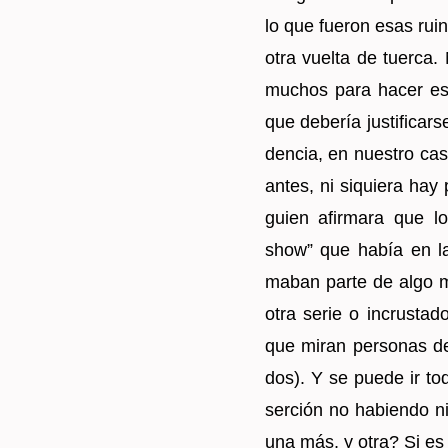
lo que fue­ron esas rui­na
otra vuel­ta de tuer­ca. N
mu­chos para hacer esa 
que de­be­ría jus­ti­fi­ca
den­cia, en nues­tro caso
antes, ni si­quie­ra ha
guien afir­ma­ra que l
show” que había en la c
ma­ban parte de algo may
otra serie o in­crus­ta­d
que miran per­so­nas de
dos). Y se puede ir to­d
ser­ción no ha­bien­do ni
una más, y otra? Si es p