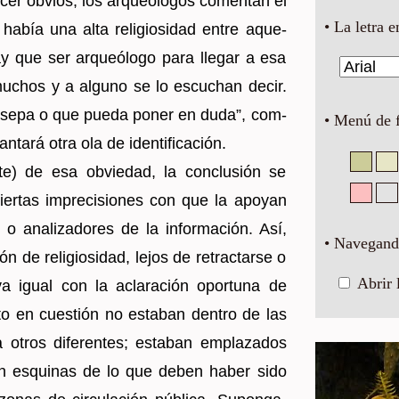
er ob­vios, los ar­queó­lo­gos co­men­tan el
• La letra e
había una alta re­li­gio­si­dad entre aque­
hay que ser ar­queó­lo­go para lle­gar a esa
mu­chos y a al­guno se lo es­cu­chan decir.
o sepa o que pueda poner en duda”, com­
• Menú de 
n­ta­rá otra ola de iden­ti­fi­ca­ción.
) de esa ob­vie­dad, la con­clu­sión se
cier­tas im­pre­ci­sio­nes con que la apo­yan
os o ana­li­za­do­res de la in­for­ma­ción. Así,
• Navegando
ón de re­li­gio­si­dad, lejos de re­trac­tar­se o
Abrir 
­va igual con la acla­ra­ción opor­tu­na de
to en cues­tión no es­ta­ban den­tro de las
tros di­fe­ren­tes; es­ta­ban em­pla­za­dos
 en es­qui­nas de lo que deben haber sido