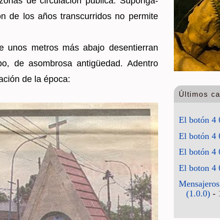
onas de cir­cu­la­ción pú­bli­ca. Su­pon­ga­
n de los años trans­cu­rri­dos no per­mi­te
e unos me­tros más abajo des­en­tie­rran
­po, de asom­bro­sa antigüedad. Aden­tro
ma­ción de la época:
Últimos c
El botón 4 
El botón 4 
El botón 4 
El boton 4 
Mensajeros
(1.0.0)
- 