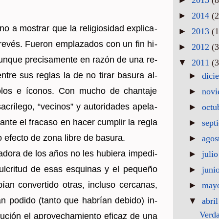
►
2014
(2
no a mos­trar que la re­li­gio­si­dad ex­pli­ca­
►
2013
(1
 revés. Fue­ron em­pla­za­dos con un fin hi­
►
2012
(3
, aun­que pre­ci­sa­men­te en razón de una re­
▼
2011
(3
 entre sus re­glas la de no tirar ba­su­ra al­
►
dici
o­los e íco­nos. Con mucho de chan­ta­je
►
nov
crí­le­go, “ve­ci­nos” y au­to­ri­da­des ape­la­
►
octu
a ante el fra­ca­so en hacer cum­plir la regla
►
sept
 efec­to de zona libre de ba­su­ra.
►
agos
la­do­ra de los años no les hu­bie­ra im­pe­di­
►
juli
ul­cri­tud de esas es­qui­nas y el pe­que­ño
►
juni
an con­ver­ti­do otras, in­clu­so cer­ca­nas,
►
may
an po­di­do (tanto que ha­brían de­bi­do) in­
▼
abri
Verda
­bu­ción el apro­ve­cha­mien­to efi­caz de una