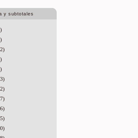
a y subtotales
)
)
2)
)
)
3)
2)
7)
6)
5)
0)
8)