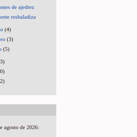
ones de ajedrez
ente resbaladiza
zo
(4)
ero
(3)
ro
(5)
3)
0)
2)
e agosto de 2026: