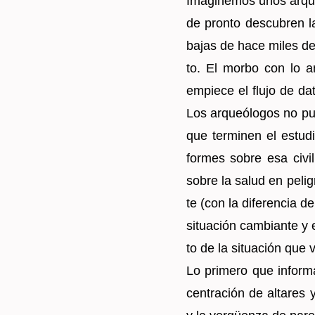
Ima­gi­ne­mos unos ar­q
de pron­to des­cu­bren l
bajas de hace miles de a
to. El morbo con lo an­
em­pie­ce el flujo de datos
Los ar­queó­lo­gos no pu
que ter­mi­nen el es­tu­di
for­mes sobre esa ci­vi­
sobre la salud en pe­li­
te (con la di­fe­ren­ci
si­tua­ción cam­bian­te y 
to de la si­tua­ción que v
Lo pri­me­ro que in­for
cen­tra­ción de al­ta­res 