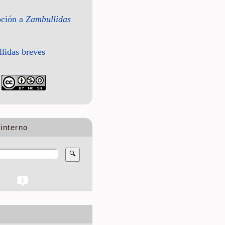
pción a
Zambullidas
lidas breves
interno
🔍