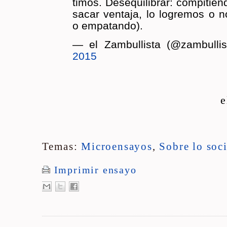
ti­mos. Des­equi­li­brar: com­pi­tie
sacar ven­ta­ja, lo lo­gre­mos o n
o em­pa­tan­do).
— el Zam­bu­llis­ta (@zam­bu­lli
2015
e
Temas:
Microensayos
,
Sobre lo soci
Imprimir ensayo