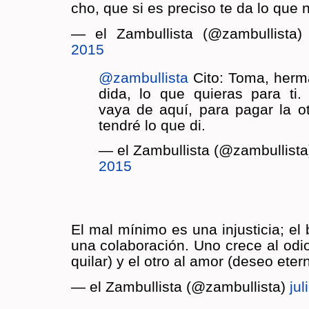
cho, que si es pre­ci­so te da lo que 
— el Zam­bu­llis­ta (@zam­bu­llis­ta
2015
@zam­bu­llis­ta
Cito: Toma, her­m
di­da, lo que quie­ras para ti
vaya de aquí, para pagar la ot
ten­dré lo que di.
— el Zam­bu­llis­ta (@zam­bu­llis­t
2015
El mal mí­ni­mo es una in­jus­ti­cia; el
una co­la­bo­ra­ción. Uno crece al od
qui­lar) y el otro al amor (deseo eter­ni
— el Zam­bu­llis­ta (@zam­bu­llis­ta)
jul