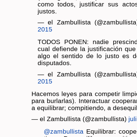
como todos, jus­ti­fi­car sus actos
jus­tos.
— el Zam­bu­llis­ta (@zam­bu­llis­t
2015
TODOS PONEN: nadie pres­cin­
cual de­fien­de la jus­ti­fi­ca­ción q
algo el sen­ti­do de lo justo es
dispu­tados.
— el Zam­bu­llis­ta (@zam­bu­llis­t
2015
Ha­ce­mos leyes para com­pe­tir lim­p
para bur­lar­las). In­ter­ac­tuar coope­
a equi­li­brar; com­pi­tien­do, a des­equi­l
— el Zam­bu­llis­ta (@zam­bu­llis­ta)
jul
@zam­bu­llis­ta
Equi­li­brar: coope­