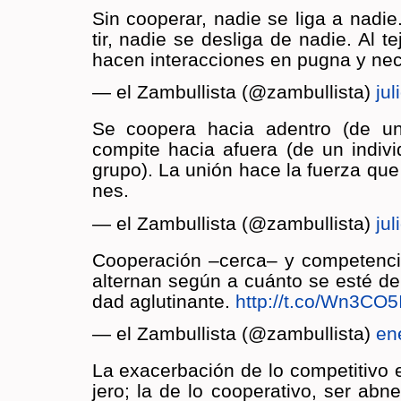
Sin coope­rar, nadie se liga a nadie
tir, nadie se des­li­ga de nadie. Al te­j
hacen in­ter­ac­cio­nes en pugna y ne­ce
— el Zam­bu­llis­ta (@zam­bu­llis­ta)
jul
Se coope­ra hacia aden­tro (de u
com­pi­te hacia afue­ra (de un in­di­
grupo). La unión hace la fuer­za qu
nes.
— el Zam­bu­llis­ta (@zam­bu­llis­ta)
jul
Coope­ra­ción –cerca– y com­pe­ten­c
al­ter­nan según a cuán­to se esté de
dad aglu­ti­nan­te.
http://​t.​co/​Wn3CO5
— el Zam­bu­llis­ta (@zam­bu­llis­ta)
en
La exa­cer­ba­ción de lo com­pe­ti­ti­vo
je­ro; la de lo coope­ra­ti­vo, ser ab­n