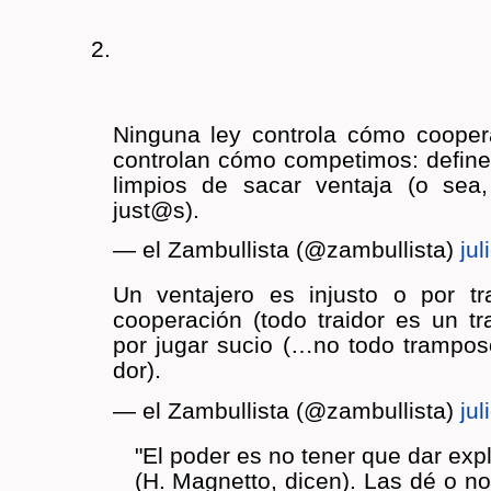
2.
Nin­gu­na ley con­tro­la cómo coope­
con­tro­lan cómo com­pe­ti­mos: de­fi
lim­pios de sacar ven­ta­ja (o sea
just@s).
— el Zam­bu­llis­ta (@zam­bu­llis­ta)
jul
Un ven­ta­je­ro es in­jus­to o por tr
coope­ra­ción (todo trai­dor es un t
por jugar sucio (…no todo tram­po­s
dor).
— el Zam­bu­llis­ta (@zam­bu­llis­ta)
jul
"El poder es no tener que dar ex­pli
(H. Mag­net­to, dicen). Las dé o no, 