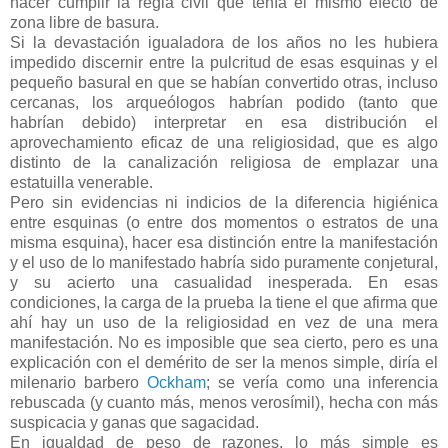
hacer cumplir la regla civil que tenía el mismo efecto de
zona libre de basura.
Si la devastación igualadora de los años no les hubiera
impedido discernir entre la pulcritud de esas esquinas y el
pequeño basural en que se habían convertido otras, incluso
cercanas, los arqueólogos habrían podido (tanto que
habrían debido) interpretar en esa distribución el
aprovechamiento eficaz de una religiosidad, que es algo
distinto de la canalización religiosa de emplazar una
estatuilla venerable.
Pero sin evidencias ni indicios de la diferencia higiénica
entre esquinas (o entre dos momentos o estratos de una
misma esquina), hacer esa distinción entre la manifestación
y el uso de lo manifestado habría sido puramente conjetural,
y su acierto una casualidad inesperada. En esas
condiciones, la carga de la prueba la tiene el que afirma que
ahí hay un uso de la religiosidad en vez de una mera
manifestación. No es imposible que sea cierto, pero es una
explicación con el demérito de ser la menos simple, diría el
milenario barbero
Ockham
; se vería como una inferencia
rebuscada (y cuanto más, menos verosímil), hecha con más
suspicacia y ganas que sagacidad.
En igualdad de peso de razones, lo más simple es