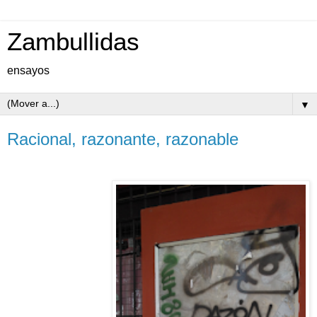
Zambullidas
ensayos
▼
Racional, razonante, razonable