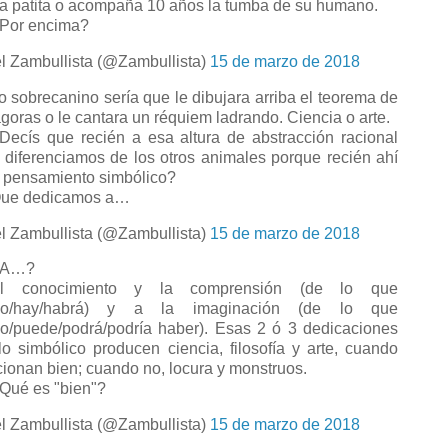
la patita o acompaña 10 años la tumba de su humano.
or encima?
l Zambullista (@Zambullista)
15 de marzo de 2018
 sobrecanino sería que le dibujara arriba el teorema de
ágoras o le cantara un réquiem ladrando. Ciencia o arte.
ecís que recién a esa altura de abstracción racional
 diferenciamos de los otros animales porque recién ahí
 pensamiento simbólico?
ue dedicamos a…
l Zambullista (@Zambullista)
15 de marzo de 2018
A…?
l conocimiento y la comprensión (de lo que
bo/hay/habrá) y a la imaginación (de lo que
o/puede/podrá/podría haber). Esas 2 ó 3 dedicaciones
lo simbólico producen ciencia, filosofía y arte, cuando
cionan bien; cuando no, locura y monstruos.
ué es "bien"?
l Zambullista (@Zambullista)
15 de marzo de 2018