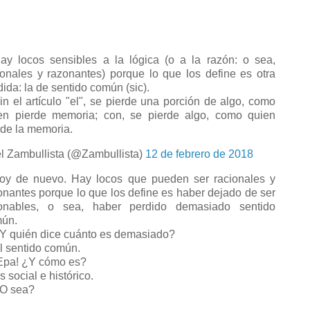
y locos sensibles a la lógica (o a la razón: o sea,
ionales y razonantes) porque lo que los define es otra
dida: la de sentido común (sic).
n el artículo "el", se pierde una porción de algo, como
en pierde memoria; con, se pierde algo, como quien
rde la memoria.
l Zambullista (@Zambullista)
12 de febrero de 2018
y de nuevo. Hay locos que pueden ser racionales y
onantes porque lo que los define es haber dejado de ser
onables, o sea, haber perdido demasiado sentido
ún.
 quién dice cuánto es demasiado?
 sentido común.
pa! ¿Y cómo es?
 social e histórico.
O sea?