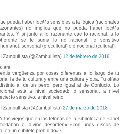
e pueda haber loc@s sensibles a la lógica (racionales
azonantes) no implica que no pueda haber loc@s
irantes. Y si junto a lo razonante cae lo racional, a lo
oherente se le suma lo no racional: lo sensitivo
ehumano), sensorial (precultural) o emocional (cultural).
l Zambullista (@Zambullista)
12 de febrero de 2018
lará.
ntís vergüenza por cosas diferentes a lo largo de tu
oria, la de tu cultura y entre una cultura y otra. Tu olfato
distinto al de un perro, pero igual al de Confucio. Lo
cional está a nivel sociedad; lo sensorial, a nivel
cie; lo sensitivo, a nivel reino.
l Zambullista (@Zambullista)
27 de marzo de 2018
 los viejos que en las letrinas de la Biblioteca de Babel
medaban el divino desorden» «con unos discos de
al en un cubilete prohibido»?