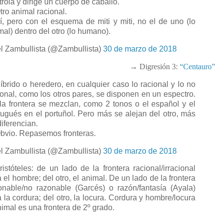
trola y dirige un cuerpo de caballo.
ro animal racional.
, pero con el esquema de miti y miti, no el de uno (lo
mal) dentro del otro (lo humano).
l Zambullista (@Zambullista)
30 de marzo de 2018
→ Digresión 3:
“Centauro”
brido o heredero, en cualquier caso lo racional y lo no
ional, como los otros pares, se disponen en un espectro.
la frontera se mezclan, como 2 tonos o el español y el
tugués en el portuñol. Pero más se alejan del otro, más
diferencian.
vio. Repasemos fronteras.
l Zambullista (@Zambullista)
30 de marzo de 2018
istóteles: de un lado de la frontera racional/irracional
á el hombre; del otro, el animal. De un lado de la frontera
onable/no razonable (Garcés) o razón/fantasía (Ayala)
á la cordura; del otro, la locura. Cordura y hombre/locura
nimal es una frontera de 2º grado.