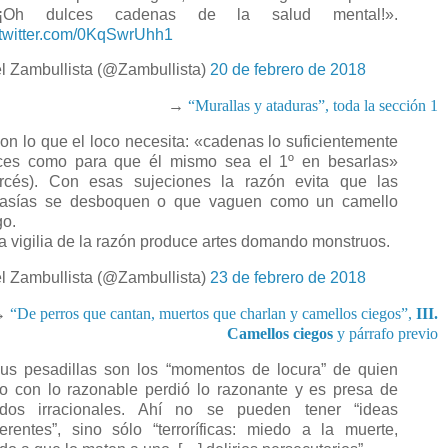
¡Oh dulces cadenas de la salud mental!».
.twitter.com/0KqSwrUhh1
l Zambullista (@Zambullista)
20 de febrero de 2018
→
“Murallas y ataduras”, toda la sección 1
n lo que el loco necesita: «cadenas lo suficientemente
ces como para que él mismo sea el 1º en besarlas»
rcés). Con esas sujeciones la razón evita que las
tasías se desboquen o que vaguen como un camello
go.
 vigilia de la razón produce artes domando monstruos.
l Zambullista (@Zambullista)
23 de febrero de 2018
→
“De perros que cantan, muertos que charlan y camellos ciegos”,
III.
Camellos ciegos
y párrafo previo
s pesadillas son los “momentos de locura” de quien
to con lo razonable perdió lo razonante y es presa de
dos irracionales. Ahí no se pueden tener “ideas
erentes”, sino sólo “terroríficas: miedo a la muerte,