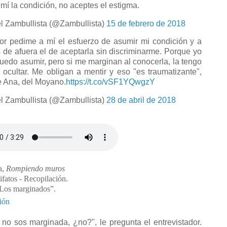
mí la condición, no aceptes el estigma.
l Zambullista (@Zambullista)
15 de febrero de 2018
or pedime a mí el esfuerzo de asumir mi condición y a
 de afuera el de aceptarla sin discriminarme. Porque yo
puedo asumir, pero si me marginan al conocerla, la tengo
 ocultar. Me obligan a mentir y eso "es traumatizante",
e Ana, del Moyano.
https://t.co/vSF1YQwgzY
l Zambullista (@Zambullista)
28 de abril de 2018
a,
Rompiendo muros
ifatos - Recopilación.
“Los marginados”.
ión
 no sos marginada, ¿no?", le pregunta el entrevistador.