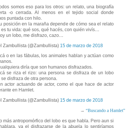
dos somos eso para los otros: un relato, una biografía
erta -o cerrada. Al menos en el tejido social donde
os puntada con hilo.
 posición en la maraña depende de cómo sea el relato
 es tu vida: qué sos, qué hacés, con quién vivís…
y un lobo, me disfrazo, cazo…
l Zambullista (@Zambullista)
15 de marzo de 2018
á o en las fábulas, los animales hablan y actúan como
anos.
alquiera diría que son humanos disfrazados.
á se riza el rizo: una persona se disfraza de un lobo
 se disfraza de otra persona.
 actor actuando de actor, como el que hace de actor
nerante en Hamlet.
l Zambullista (@Zambullista)
15 de marzo de 2018
→
“Buscando a Hamlet”
 más antropomórfico del lobo es que habla. Pero aun si
hablara, ya el disfrazarse de la abuela lo sentiríamos