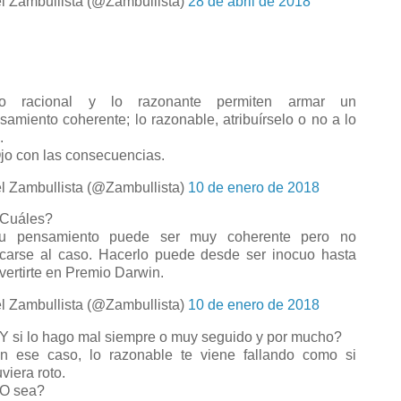
l Zambullista (@Zambullista)
28 de abril de 2018
o racional y lo razonante permiten armar un
samiento coherente; lo razonable, atribuírselo o no a lo
.
o con las consecuencias.
l Zambullista (@Zambullista)
10 de enero de 2018
Cuáles?
u pensamiento puede ser muy coherente pero no
icarse al caso. Hacerlo puede desde ser inocuo hasta
vertirte en Premio Darwin.
l Zambullista (@Zambullista)
10 de enero de 2018
 si lo hago mal siempre o muy seguido y por mucho?
 ese caso, lo razonable te viene fallando como si
viera roto.
O sea?