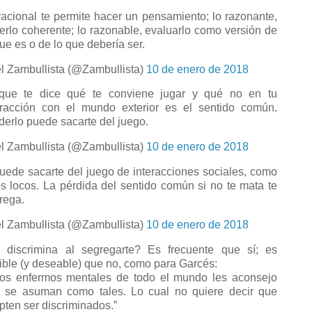
racional te permite hacer un pensamiento; lo razonante,
erlo coherente; lo razonable, evaluarlo como versión de
que es o de lo que debería ser.
l Zambullista (@Zambullista)
10 de enero de 2018
que te dice qué te conviene jugar y qué no en tu
eracción con el mundo exterior es el sentido común.
derlo puede sacarte del juego.
l Zambullista (@Zambullista)
10 de enero de 2018
uede sacarte del juego de interacciones sociales, como
os locos. La pérdida del sentido común si no te mata te
rega.
l Zambullista (@Zambullista)
10 de enero de 2018
 discrimina al segregarte? Es frecuente que sí; es
ible (y deseable) que no, como para Garcés:
los enfermos mentales de todo el mundo les aconsejo
 se asuman como tales. Lo cual no quiere decir que
pten ser discriminados.”