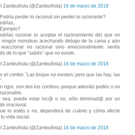
l Zambullista (@Zambullista)
16 de marzo de 2018
odría perder lo racional sin perder lo razonante?
drías.
Ejemplo?
drías razonar (o aceptar el razonamiento de) que no
 ningún monstruo acechando debajo de la cama y aún
 reaccionar no racional sino emocionalmente: sentís
do de lo que "sabés" que no existe.
l Zambullista (@Zambullista)
16 de marzo de 2018
 el combo "Las brujas no existen; pero que las hay, las
".
 rigor, son dos los combos, porque además podés o no
 razonable.
sea, puedo estar loc@ o no, sólo dominad@ por un
do irracional.
e lo estés o no, dependerá de cuánto y cómo afecte
tu vida social.
l Zambullista (@Zambullista)
16 de marzo de 2018