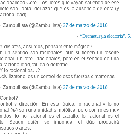
cionalidad Cero. Los libros que vayan saliendo de ese
ilete son "obra" del azar, que es la ausencia de obra (y
racionalidad).
l Zambullista (@Zambullista)
27 de marzo de 2018
→
“Dramaturgia aleatoria”, 5.
 dislates, absurdos, pensamiento mágico?
 un sentido son racionales, aun si tienen un resorte
cional. En otro, irracionales, pero en el sentido de una
a racionalidad, fallida o deforme.
 lo racional es…?
ivilizatorio: es un control de esas fuerzas cimarronas.
l Zambullista (@Zambullista)
27 de marzo de 2018
ontrol?
ntrol y dirección. En esta lógica, lo racional y lo no
ional (☯️) son una unidad simbiótica, pero con roles muy
inidos: lo no racional es el caballo, lo racional es el
ete. Según quién se imponga, el dúo producirá
struos o artes.
ta requerida.