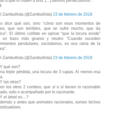
do a que lo maten a uno, […] delirios persecutorios”.

l Zambullista (@Zambullista)
23 de febrero de 2018
 dice qué son, sino “cómo son esos momentos de
ura, que son terribles, que se sufre mucho, que da
ico”. El último colifato en opinar “que la locura existe”
 un trazo más grueso y neutro: “Cuando suceden
imientos pendulares, oscilatorios, es una rama de la
ra”.
l Zambullista (@Zambullista)
23 de febrero de 2018
 qué son?
a triple pérdida, una locura de 3 capas. Al menos esa
a.
 las otras?
n los otros 2 combos, que sí o sí tienen lo razonable
ado, solo o acompañado por lo razonante.
 el árbol es…?
emás y antes que animales racionales, somos bichos
bolizadores.