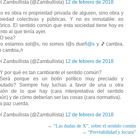
l Zambullista (@Zambullista)
12 de febrero de 2018
 es obra ni propriedad privada de alguien, sino obra y
piedad colectivas y públicas. Y no es inmutable: es
tórico. El sentido común que esta sociedad tiene hoy es
into al que tenía ayer.
O sea?
 estamos sol@s, no somos l@s dueñ
@s
y 🎵cambia,
o cambia🎶
l Zambullista (@Zambullista)
12 de febrero de 2018
 por qué es tan cambiante el sentido común?
erá porque es un botín político muy preciado y
putado? Siempre hay luchas a favor de una u otra
sión de lo que hay (cara interpretativa del sentido
ún) y de cómo deberían ser las cosas (cara normativa).
 paz cuerda.
l Zambullista (@Zambullista)
12 de febrero de 2018
→
“Las dudas de X”, sobre el sentido común
→
“Previsibilidad y locura”