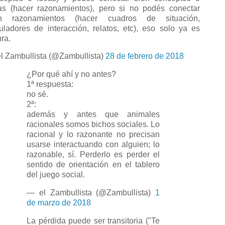
as (hacer razonamientos), pero si no podés conectar
en razonamientos (hacer cuadros de situación,
uladores de interacción, relatos, etc), eso solo ya es
ura.
l Zambullista (@Zambullista)
28 de febrero de 2018
¿Por qué ahí y no antes?
1ª respuesta:
no sé.
2ª:
además y antes que animales
racionales somos bichos sociales. Lo
racional y lo razonante no precisan
usarse interactuando con alguien; lo
razonable, sí. Perderlo es perder el
sentido de orientación en el tablero
del juego social.
— el Zambullista (@Zambullista)
1
de marzo de 2018
La pérdida puede ser transitoria ("Te