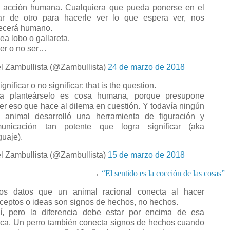
 acción humana. Cualquiera que pueda ponerse en el
ar de otro para hacerle ver lo que espera ver, nos
ecerá humano.
a lobo o gallareta.
r o no ser…
l Zambullista (@Zambullista)
24 de marzo de 2018
nificar o no significar: that is the question.
 planteárselo es cosa humana, porque presupone
er eso que hace al dilema en cuestión. Y todavía ningún
o animal desarrolló una herramienta de figuración y
unicación tan potente que logra significar (aka
guaje).
l Zambullista (@Zambullista)
15 de marzo de 2018
→
“El sentido es la cocción de las cosas”
s datos que un animal racional conecta al hacer
ceptos o ideas son signos de hechos, no hechos.
, pero la diferencia debe estar por encima de esa
ca. Un perro también conecta signos de hechos cuando