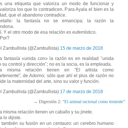
 una etiqueta que valoriza un modo de funcionar y
valoriza los que lo contradicen. Para Ayala el bien es la
dad, que el abandono contradice.
talle: la fantasía no se emancipa; la razón la
ndona.
. Y el otro modo de esa relación es eufemístico.
Por?
l Zambullista (@Zambullista)
15 de marzo de 2018
 fantasía «unida con» la razón es en realidad "unida
o su control y dirección"; no es la socia, es la empleada.
a misma relación tienen en “El artista como
arteniente”, de Adorno; sólo que ahí el plus de razón no
ide la maternidad del arte, sino su valor y función.
l Zambullista (@Zambullista)
17 de marzo de 2018
→ Digresión 2:
“El animal racional como teniente”
 misma relación tienen un caballo y su jinete.
 lo dijiste.
también su fusión en un centauro: un cerebro humano