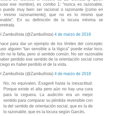
puso ese nombre), es combo 1: “nunca es razonable,
o puede muy bien ser racional o razonante [como en
e mismo razonamiento], que no es lo mismo que
onable”. En su definición de la locura mínima se
rretrata.
l Zambullista (@Zambullista)
4 de marzo de 2018
hace para dar un ejemplo de los límites del concepto:
luso alguien “tan sensible a la lógica” puede estar loco.
ón no le falta, pero sí sentido común. No ser razonable
haber perdido ese sentido de la orientación social como
 ciego es haber perdido el de la vista.
l Zambullista (@Zambullista)
4 de marzo de 2018
No, no equivalen. Exageré hasta la inexactitud.
Porque existe el alta pero aún no hay una cura
para la ceguera. La audición era un mejor
sentido para comparar su pérdida reversible con
la del sentido de orientación social, que es la de
lo razonable, que es la locura según Garcés.