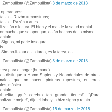
l Zambullista (@Zambullista)
3 de marzo de 2018
operadores:
tasía ─ Razón = monstruos;
tasía + Razón = artes.
ilización o locura. El bien y el mal de la salud mental.
r mucho que se opongan, están hechos de lo mismo.
ntalo.
Signos, mi parte insegura…
s.
Sim-bo-li-zaar es la tarea, es la tarea, es…
l Zambullista (@Zambullista)
3 de marzo de 2018
rea para el hogar (humano).
s distingue a Homo Sapiens y Neandertales de otros
males, que no hacen pinturas rupestres, entierros
uales, música…
ntalo.
buelita, ¡qué cerebro tan grande tienes!”. “¡Para
olizarte mejor!”, dijo el lobo y la hizo signo y relato.
l Zambullista (@Zambullista)
15 de marzo de 2018