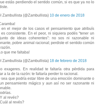
e estás perdiendo el sentido común, si es que ya no lo
diste.
l Zambullista (@Zambullista)
10 de enero de 2018
Caramba!
en el mejor de los casos el pensamiento que atribuís
 es consistente. En el peor, ni siquiera podés “tener un
junto de ideas coherentes”: no sos ni razonable ni
onante, pobre animal racional; perdiste el sentido común
 razón.
o que me faltaba!
l Zambullista (@Zambullista)
18 de febrero de 2018
 exageres. En realidad te faltaría otra pérdida para
ar a la de la razón: te faltaría perder lo racional.
sea que podría estar libre de una emoción dominante o
un pensamiento mágico y aun así no ser razonante ni
onable.
drías.
 al revés?
uál al revés?