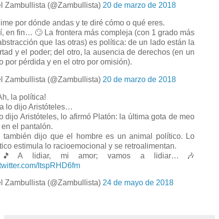
l Zambullista (@Zambullista)
20 de marzo de 2018
me por dónde andas y te diré cómo o qué eres.
, en fin… 🙄 La frontera más compleja (con 1 grado más
abstracción que las otras) es política: de un lado están la
ertad y el poder; del otro, la ausencia de derechos (en un
o por pérdida y en el otro por omisión).
l Zambullista (@Zambullista)
20 de marzo de 2018
, la política!
 lo dijo Aristóteles…
 dijo Aristóteles, lo afirmó Platón: la última gota de meo
 en el pantalón.
también dijo que el hombre es un animal político. Lo
ítico estimula lo racioemocional y se retroalimentan.
A lidiar, mi amor; vamos a lidiar…🎶
.twitter.com/ItspRHD6fm
l Zambullista (@Zambullista)
24 de mayo de 2018