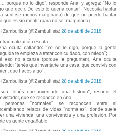
… porque no lo digo", responde Ana, y agrega: "No lo
go que decir. De esto te quería contar". Necesita hablar
ra sentirse menos marginada) de que no puede hablar
lo que es sin mentir (para no ser marginada).
l Zambullista (@Zambullista)
28 de abril de 2018
retraumatización escala:
Ana oculta callando: "Yo no lo digo, porque la gente
eguida te empieza a tratar con cuidado, con miedo";
si eso no alcanza (porque le preguntan), Ana oculta
tiendo: "tenés que inventarte una casa, que convivís con
uien, que hacés algo".
l Zambullista (@Zambullista)
28 de abril de 2018
sea, tenés que inventarte una historia", resume el
revistador, que se reconoce en Ana.
s personas "normales" se reconocen entre sí
ercambiando relatos de vidas "normales", donde suele
er una vivienda, una convivencia y una profesión. Por
rte es gente engañable.