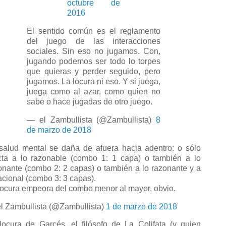
octubre de
2016
El sentido común es el reglamento
del juego de las interacciones
sociales. Sin eso no jugamos. Con,
jugando podemos ser todo lo torpes
que quieras y perder seguido, pero
jugamos. La locura ni eso. Y si juega,
juega como al azar, como quien no
sabe o hace jugadas de otro juego.
— el Zambullista (@Zambullista)
8
de marzo de 2018
salud mental se daña de afuera hacia adentro: o sólo
cta a lo razonable (combo 1: 1 capa) o también a lo
onante (combo 2: 2 capas) o también a lo razonante y a
racional (combo 3: 3 capas).
locura empeora del combo menor al mayor, obvio.
l Zambullista (@Zambullista)
1 de marzo de 2018
locura de Garcés, el filósofo de La Colifata (y quien