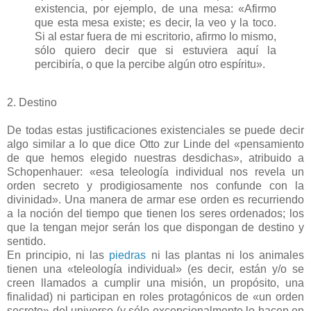
existencia, por ejemplo, de una mesa: «Afirmo
que esta mesa existe; es decir, la veo y la toco.
Si al estar fuera de mi escritorio, afirmo lo mismo,
sólo quiero decir que si estuviera aquí la
percibiría, o que la percibe algún otro espíritu».
2. Destino
De todas estas justificaciones existenciales se puede decir
algo similar a lo que dice Otto zur Linde del «pensamiento
de que hemos elegido nuestras desdichas», atribuido a
Schopenhauer: «esa teleología individual nos revela un
orden secreto y prodigiosamente nos confunde con la
divinidad». Una manera de armar ese orden es recurriendo
a la noción del tiempo que tienen los seres ordenados; los
que la tengan mejor serán los que dispongan de destino y
sentido.
En principio, ni las
piedras
ni las plantas ni los animales
tienen una «teleología individual» (es decir, están y/o se
creen llamados a cumplir una misión, un propósito, una
finalidad) ni participan en roles protagónicos de «un orden
secreto» del universo (y sólo excepcionalmente lo hacen en