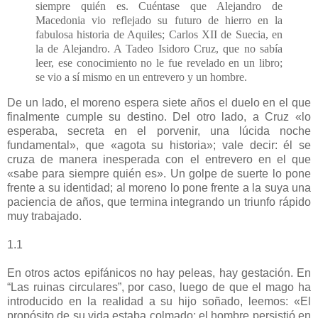
siempre quién es. Cuéntase que Alejandro de
Macedonia vio reflejado su futuro de hierro en la
fabulosa historia de Aquiles; Carlos XII de Suecia, en
la de Alejandro. A Tadeo Isidoro Cruz, que no sabía
leer, ese conocimiento no le fue revelado en un libro;
se vio a sí mismo en un entrevero y un hombre.
De un lado, el moreno espera siete años el duelo en el que
finalmente cumple su destino. Del otro lado, a Cruz «lo
esperaba, secreta en el porvenir, una lúcida noche
fundamental», que «agota su historia»; vale decir: él se
cruza de manera inesperada con el entrevero en el que
«sabe para siempre quién es». Un golpe de suerte lo pone
frente a su identidad; al moreno lo pone frente a la suya una
paciencia de años, que termina integrando un triunfo rápido
muy trabajado.
1.1
En otros actos epifánicos no hay peleas, hay gestación. En
“Las ruinas circulares”, por caso, luego de que el mago ha
introducido en la realidad a su hijo soñado, leemos: «El
propósito de su vida estaba colmado; el hombre persistió en