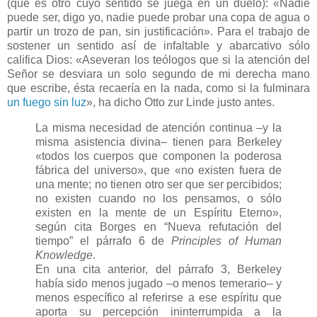
(que es otro cuyo sentido se juega en un duelo): «Nadie
puede ser, digo yo, nadie puede probar una copa de agua o
partir un trozo de pan, sin justificación». Para el trabajo de
sostener un sentido así de infaltable y abarcativo sólo
califica Dios: «Aseveran los teólogos que si la atención del
Señor se desviara un solo segundo de mi derecha mano
que escribe, ésta recaería en la nada, como si la fulminara
un fuego sin luz
», ha dicho Otto zur Linde justo antes.
La misma necesidad de atención continua –y la
misma asistencia divina– tienen para Berkeley
«todos los cuerpos que componen la poderosa
fábrica del universo», que «no existen fuera de
una mente; no tienen otro ser que ser percibidos;
no existen cuando no los pensamos, o sólo
existen en la mente de un Espíritu Eterno»,
según cita Borges en “Nueva refutación del
tiempo” el párrafo 6 de
Principles of Human
Knowledge
.
En una cita anterior, del párrafo 3, Berkeley
había sido menos jugado –o menos temerario– y
menos específico al referirse a ese espíritu que
aporta su percepción ininterrumpida a la