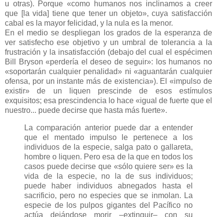
u otras). Porque «como humanos nos inclinamos a creer
que [la vida] tiene que tener un objeto», cuya satisfacción
cabal es la mayor felicidad, y la nula es la menor.
En el medio se despliegan los grados de la esperanza de
ver satisfecho ese objetivo y un umbral de tolerancia a la
frustración y la insatisfacción (debajo del cual el espécimen
Bill Bryson «perdería el deseo de seguir»: los humanos no
«soportarán cualquier penalidad» ni «aguantarán cualquier
ofensa, por un instante más de existencia»). El «impulso de
existir» de un liquen prescinde de esos estímulos
exquisitos; esa prescindencia lo hace «igual de fuerte que el
nuestro... puede decirse que hasta más fuerte».
La comparación anterior puede dar a entender
que el mentado impulso le pertenece a los
individuos de la especie, salga pato o gallareta,
hombre o liquen. Pero esa de la que en todos los
casos puede decirse que «sólo quiere ser» es la
vida de la especie, no la de sus individuos;
puede haber individuos abnegados hasta el
sacrificio, pero no especies que se inmolan. La
especie de los pulpos gigantes del Pacífico no
actúa dejándose morir –extinguir– con su