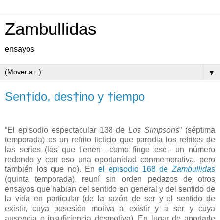
Zambullidas
ensayos
▼
Sen
†
ido, des
†
ino y
†
iempo
“El episodio espectacular 138 de
Los Simpsons
” (séptima
temporada) es un refrito ficticio que parodia los refritos de
las series (los que tienen –como finge ese– un número
redondo y con eso una oportunidad conmemorativa, pero
también los que no). En
el episodio 168 de
Zambullidas
(quinta temporada), reuní sin orden pedazos de otros
ensayos que hablan del sentido en general y del sentido de
la vida en particular (de la razón de ser y el sentido de
existir, cuya posesión motiva a existir y a ser y cuya
ausencia o insuficiencia desmotiva). En lugar de aportarle