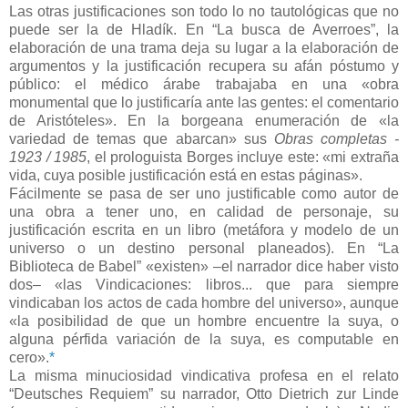
Las otras justificaciones son todo lo no tautológicas que no
puede ser la de Hladík. En “La busca de Averroes”, la
elaboración de una trama deja su lugar a la elaboración de
argumentos y la justificación recupera su afán póstumo y
público: el médico árabe trabajaba en una «obra
monumental que lo justificaría ante las gentes: el comentario
de Aristóteles». En la borgeana enumeración de «la
variedad de temas que abarcan» sus
Obras completas -
1923 / 1985
, el prologuista Borges incluye este: «mi extraña
vida, cuya posible justificación está en estas páginas».
Fácilmente se pasa de ser uno justificable como autor de
una obra a tener uno, en calidad de personaje, su
justificación escrita en un libro (metáfora y modelo de un
universo o un destino personal planeados). En “La
Biblioteca de Babel” «existen» –el narrador dice haber visto
dos– «las Vindicaciones: libros... que para siempre
vindicaban los actos de cada hombre del universo», aunque
«la posibilidad de que un hombre encuentre la suya, o
alguna pérfida variación de la suya, es computable en
cero».
*
La misma minuciosidad vindicativa profesa en el relato
“Deutsches Requiem” su narrador, Otto Dietrich zur Linde