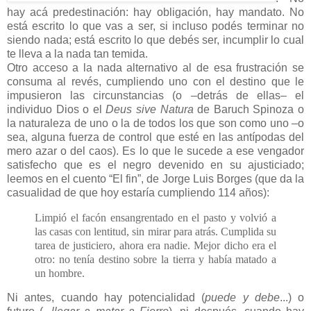
hay acá predestinación: hay obligación, hay mandato. No
está escrito lo que vas a ser, si incluso podés terminar no
siendo nada; está escrito lo que debés ser, incumplir lo cual
te lleva a la nada tan temida.
Otro acceso a la nada alternativo al de esa frustración se
consuma al revés, cumpliendo uno con el destino que le
impusieron las circunstancias (o –detrás de ellas– el
individuo Dios o el
Deus sive Natura
de Baruch Spinoza o
la naturaleza de uno o la de todos los que son como uno –o
sea, alguna fuerza de control que esté en las antípodas del
mero azar o del caos). Es lo que le sucede a ese vengador
satisfecho que es el negro devenido en su ajusticiado;
leemos en el cuento “El fin”, de Jorge Luis Borges (que da la
casualidad de que hoy estaría cumpliendo 114 años):
Limpió el facón ensangrentado en el pasto y volvió a
las casas con lentitud, sin mirar para atrás. Cumplida su
tarea de justiciero, ahora era nadie. Mejor dicho era el
otro: no tenía destino sobre la tierra y había matado a
un hombre.
Ni antes, cuando hay potencialidad (
puede y debe
...) o