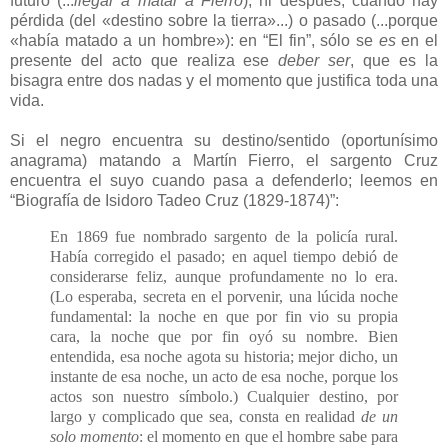
futuro (...
llegar a matar a Fierro
), ni después, cuando hay
pérdida (del «destino sobre la tierra»...) o pasado (...porque
«había matado a un hombre»): en “El fin”, sólo se
es
en el
presente del acto que realiza ese
deber ser
, que es la
bisagra entre dos nadas y el momento que justifica toda una
vida.
Si el negro encuentra su destino/sentido (oportunísimo
anagrama) matando a Martín Fierro, el sargento Cruz
encuentra el suyo cuando pasa a defenderlo; leemos en
“Biografía de Isidoro Tadeo Cruz (1829-1874)”:
En 1869 fue nombrado sargento de la policía rural.
Había corregido el pasado; en aquel tiempo debió de
considerarse feliz, aunque profundamente no lo era.
(Lo esperaba, secreta en el porvenir, una lúcida noche
fundamental: la noche en que por fin vio su propia
cara, la noche que por fin oyó su nombre. Bien
entendida, esa noche agota su historia; mejor dicho, un
instante de esa noche, un acto de esa noche, porque los
actos son nuestro símbolo.) Cualquier destino, por
largo y complicado que sea, consta en realidad
de un
solo momento
: el momento en que el hombre sabe para