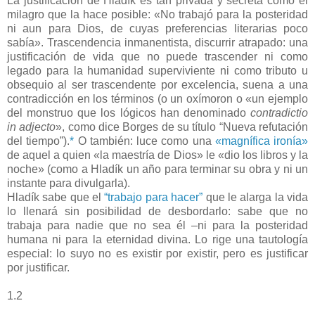
La justificación de Hladík es tan privada y secreta como el
milagro que la hace posible: «No trabajó para la posteridad
ni aun para Dios, de cuyas preferencias literarias poco
sabía». Trascendencia inmanentista, discurrir atrapado: una
justificación de vida que no puede trascender ni como
legado para la humanidad superviviente ni como tributo u
obsequio al ser trascendente por excelencia, suena a una
contradicción en los términos (o un oxímoron o «un ejemplo
del monstruo que los lógicos han denominado
contradictio
in adjecto
», como dice Borges de su título “Nueva refutación
del tiempo”).
*
O también: luce como una
«magnífica ironía»
de aquel a quien «la maestría de Dios» le «dio los libros y la
noche» (como a Hladík un año para terminar su obra y ni un
instante para divulgarla).
Hladík sabe que el
“trabajo para hacer”
que le alarga la vida
lo llenará sin posibilidad de desbordarlo: sabe que no
trabaja para nadie que no sea él –ni para la posteridad
humana ni para la eternidad divina. Lo rige una tautología
especial: lo suyo no es existir por existir, pero es justificar
por justificar.
1.2