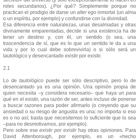
roles secundarios). ¿Por qué? Simplemente porque no
practican el prodigio de darse un
alter ego
inmortal (un alma
o un espíritu, por ejemplo) y confundirse con la divinidad.
Esa diferencia entre naturalezas, unas desalmadas y otras
divinamente emparentadas, decide si una existencia ha de
tener un destino y, con él, un sentido (o sea, una
trascendencia de sí, que es lo que un sentido le da a una
vida y por lo cual debe sobrevivirla) o si sólo será un
tautológico y desencantado existir por existir.
2.1
Lo de
tautológico
puede ser sólo descriptivo, pero lo de
desencantado
ya es una opinión. Una opinión propia de
quien necesita –y considera necesario– que haya un
para
qué
en el existir, una razón de ser, antes incluso de ponerse
a buscar razones para poder afirmarlo (o creyendo que su
ansiedad o su riesgo de angustia es una: no importa si eso
es o no así; basta que necesitemos lo suficiente que lo sea
–para no desmotivarnos, por ejemplo).
Pero sobre ese
existir por existir
hay otras opiniones. Para
David Attenborough, por ejemplo, es un «hecho