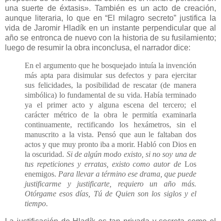
una suerte de éxtasis». También es un acto de creación,
aunque literaria, lo que en “El milagro secreto” justifica la
vida de Jaromir Hladík en un instante perpendicular que al
año se entronca de nuevo con la historia de su fusilamiento;
luego de resumir la obra inconclusa, el narrador dice:
En el argumento que he bosquejado intuía la invención
más apta para disimular sus defectos y para ejercitar
sus felicidades, la posibilidad de rescatar (de manera
simbólica) lo fundamental de su vida. Había terminado
ya el primer acto y alguna escena del tercero; el
carácter métrico de la obra le permitía examinarla
continuamente, rectificando los hexámetros, sin el
manuscrito a la vista. Pensó que aun le faltaban dos
actos y que muy pronto iba a morir. Habló con Dios en
la oscuridad.
Si de algún modo existo, si no soy una de
tus repeticiones y erratas, existo como autor de
Los
enemigos.
Para llevar a término ese drama, que puede
justificarme y justificarte, requiero un año más.
Otórgame esos días, Tú de Quien son los siglos y el
tiempo
.