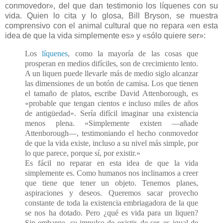
conmovedor», del que dan testimonio los líquenes con su
vida. Quien lo cita y lo glosa, Bill Bryson, se muestra
comprensivo con el animal cultural que no repara «en esta
idea de que la vida simplemente es» y «sólo quiere ser»:
Los
líquenes
, como la mayoría de las cosas que
prosperan en medios difíciles, son de crecimiento lento.
A un liquen puede llevarle más de medio siglo alcanzar
las dimensiones de un botón de camisa. Los que tienen
el tamaño de platos, escribe David Attenborough, es
«probable que tengan cientos e incluso miles de años
de an­ti­güe­dad». Sería difícil imaginar una existencia
menos plena. «Simplemente existen —añade
Attenborough—, testimoniando el hecho conmovedor
de que la vida existe, incluso a su nivel más simple, por
lo que parece, porque sí, por existir.»
Es fácil no reparar en esta idea de que la vida
simplemente es. Como humanos nos inclinamos a creer
que tiene que tener un objeto. Tenemos planes,
aspiraciones y deseos. Queremos sacar provecho
constante de toda la existencia embriagadora de la que
se nos ha dotado. Pero ¿qué es vida para un liquen?
Sin embargo, su impulso de existir, de ser, es igual de