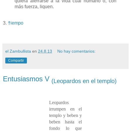
quiera aferrarse a la vida cual humano o, con
más fuerza, liquen.
3.
†
iempo
el Zambullista
en
24.8.13
No hay comentarios:
Compartir
Entusiasmos V
(Leopardos en el templo)
Leopardos
irrumpen en el
templo y beben y
beben hasta el
fondo lo que