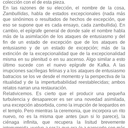
colección con el de esta pieza.
En las razones de su elección, el nombre de la cosa,
Zambullidas
, habla de estados excepcionales (nada más
que sinónimos o resultados de hechos de excepción, que
eso se supone que es cada ensayo, cada zambullida). En
cambio, el epígrafe general de donde sale el nombre habla
más de la asimilación de los ataques de entusiasmo y del
fin de un estado de excepción que de los ataques de
entusiasmo y de un estado de excepción; más de la
extinción de la excepcionalidad que de la excepcionalidad
misma en su plenitud o en su ascenso. Algo similar a esto
último sucede con el nuevo epígrafe de Kafka. A las
irrupciones sacrílegas felinas y a los ataques de entusiasmo
batracios se los ve desde el momento y la perspectiva de la
ritualidad y de la imperturbabilidad reestablecidas; ambos
relatos narran una restauración.
Relativicemos. Es cierto que el producir una pequeña
turbulencia y desaparecer es ser una novedad asimilada,
una excepción absorbida, como la irrupción de leopardos en
el templo. Pero mientras la ceremonia, que incorpora un rito
nuevo, no es la misma que antes (aun si lo parece), la
ciénaga infinita, que recupera la lisitud brevemente
interrumpida, vuelve a ser la que era (o a parecerlo con más