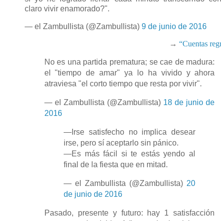
claro vivir enamorado?".
— el Zambullista (@Zambullista)
9 de junio de 2016
→
“Cuentas regr
No es una partida prematura; se cae de madura:
el "tiempo de amar" ya lo ha vivido y ahora
atraviesa "el corto tiempo que resta por vivir".
— el Zambullista (@Zambullista)
18 de junio de
2016
—Irse satisfecho no implica desear
irse, pero sí aceptarlo sin pánico.
—Es más fácil si te estás yendo al
final de la fiesta que en mitad.
— el Zambullista (@Zambullista)
20
de junio de 2016
Pasado, presente y futuro: hay 1 satisfacción