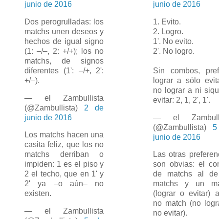
junio de 2016
junio de 2016
Dos perogrulladas: los
1. Evito.
matchs unen deseos y
2. Logro.
hechos de igual signo
1'. No evito.
(1: –/–, 2: +/+); los no
2'. No logro.
matchs, de signos
diferentes (1': –/+, 2':
Sin combos, pref
+/–).
lograr a sólo evit
no lograr a ni siqu
— el Zambullista
evitar: 2, 1, 2', 1'.
(@Zambullista)
2 de
junio de 2016
— el Zambulli
(@Zambullista)
5
Los matchs hacen una
junio de 2016
casita feliz, que los no
matchs derriban o
Las otras preferen
impiden: 1 es el piso y
son obvias: el c
2 el techo, que en 1' y
de matchs al de
2' ya –o aún– no
matchs y un ma
existen.
(lograr o evitar) 
no match (no logr
— el Zambullista
no evitar).