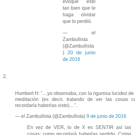
evoque esto
tan bien que le
haga olvidar
que lo perdió.
— el
Zambullista
(@Zambullista
)
20 de junio
de 2016
2.
Humbert H: "…yo observaba, con la rigurosa lucidez de
meditación (es decir, tratando de ver las cosas 
recordaría haberlas visto)…".
— el Zambullista (@Zambullista)
9 de junio de 2016
En vez de VER, lo de X es SENTIR así las
cosas: como recordará haberlas sentido. Como