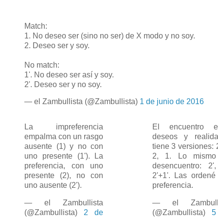
Match:
1. No deseo ser (sino no ser) de X modo y no soy.
2. Deseo ser y soy.
No match:
1'. No deseo ser así y soy.
2'. Deseo ser y no soy.
— el Zambullista (@Zambullista)
1 de junio de 2016
La impreferencia
El encuentro en
empalma con un rasgo
deseos y realid
ausente (1) y no con
tiene 3 versiones: 
uno presente (1'). La
2, 1. Lo mismo
preferencia, con uno
desencuentro: 2',
presente (2), no con
2'+1'. Las ordené
uno ausente (2').
preferencia.
— el Zambullista
— el Zambulli
(@Zambullista)
2 de
(@Zambullista)
5