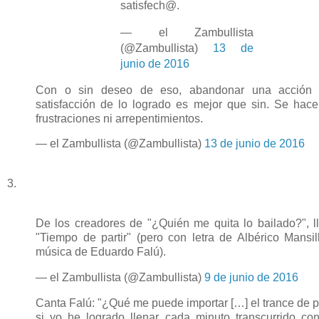
satisfech@.
— el Zambullista
(@Zambullista)
13 de
junio de 2016
Con o sin deseo de eso, abandonar una acción
satisfacción de lo logrado es mejor que sin. Se hace
frustraciones ni arrepentimientos.
— el Zambullista (@Zambullista)
13 de junio de 2016
3.
De los creadores de "¿Quién me quita lo bailado?", l
"Tiempo de partir" (pero con letra de Albérico Mansil
música de Eduardo Falú).
— el Zambullista (@Zambullista)
9 de junio de 2016
Canta Falú: "¿Qué me puede importar […] el trance de pa
si yo he logrado llenar cada minuto transcurrido co