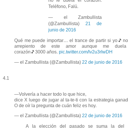
no le duela el corazón.
Teléfono, Falú.
— el Zambullista
(@Zambullista)
21 de
junio de 2016
Qué me puede importar… el trance de partir si yo🎵n
arrepiento de este amor aunque me duela
corazón🎵3000 años.
pic.twitter.com/lv2u3rIwDH
— el Zambullista (@Zambullista)
22 de junio de 2016
4.1
—Volvería a hacer todo lo que hice,
dice X luego de jugar al ta-te-ti con la estrategia ganad
O de oír la pregunta de cuán feliz es hoy.
— el Zambullista (@Zambullista)
22 de junio de 2016
A la elección del pasado se suma la del