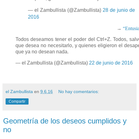
— el Zambullista (@Zambullista)
28 de junio de
2016
→
“Entusia
Todos deseamos tener el poder del Ctrl+Z. Todos, salv
que desea no necesitarlo, y quienes eligieron el desap
que ya no desean nada.
— el Zambullista (@Zambullista)
22 de junio de 2016
el Zambullista
en
9.6.16
No hay comentarios:
Compartir
Geometría de los deseos cumplidos y
no