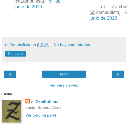
(@Zambullista)
5 de
junio de 2016
— el Zambulli
(@Zambullista)
5
junio de 2016
el Zambullista
en
6.6.16
No hay comentarios:
Compartir
‹
›
Inicio
Ver versión web
Escribe
el Zambullista
desde Buenos Aires
Ver todo mi perfil