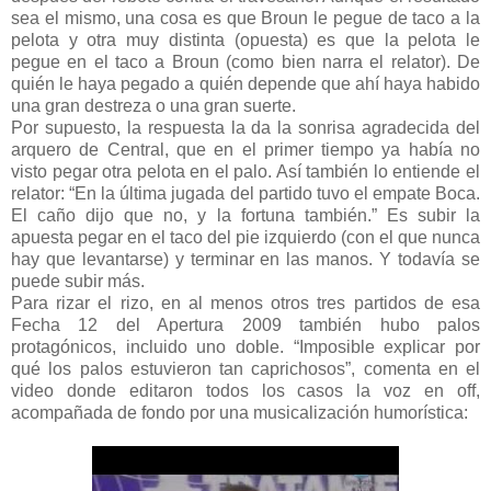
sea el mismo, una cosa es que Broun le pegue de taco a la
pelota y otra muy distinta (opuesta) es que la pelota le
pegue en el taco a Broun (como bien narra el relator). De
quién le haya pegado a quién depende que ahí haya habido
una gran destreza o una gran suerte.
Por supuesto, la respuesta la da la sonrisa agradecida del
arquero de Central, que en el primer tiempo ya había no
visto pegar otra pelota en el palo. Así también lo entiende el
relator: “En la última jugada del partido tuvo el empate Boca.
El caño dijo que no, y la fortuna también.” Es subir la
apuesta pegar en el taco del pie izquierdo (con el que nunca
hay que levantarse) y terminar en las manos. Y todavía se
puede subir más.
Para rizar el rizo, en al menos otros tres partidos de esa
Fecha 12 del Apertura 2009 también hubo palos
protagónicos, incluido uno doble. “Imposible explicar por
qué los palos estuvieron tan caprichosos”, comenta en el
video donde editaron todos los casos la voz en off,
acompañada de fondo por una musicalización humorística: