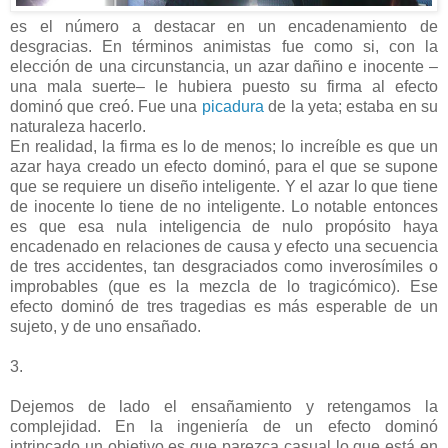
es el número a destacar en un encadenamiento de
desgracias. En términos animistas fue como si, con la
elección de una circunstancia, un azar dañino e inocente –
una mala suerte– le hubiera puesto su firma al efecto
dominó que creó. Fue una
picadura
de la yeta; estaba en su
naturaleza hacerlo.
En realidad, la firma es lo de menos; lo increíble es que un
azar haya creado un efecto dominó, para el que se supone
que se requiere un diseño inteligente. Y el azar lo que tiene
de inocente lo tiene de no inteligente. Lo notable entonces
es que esa nula inteligencia de nulo propósito haya
encadenado en relaciones de causa y efecto una secuencia
de tres accidentes, tan desgraciados como inverosímiles o
improbables (que es la mezcla de lo tragicómico). Ese
efecto dominó de tres tragedias es más esperable de un
sujeto, y de uno ensañado.
3.
Dejemos de lado el ensañamiento y retengamos la
complejidad. En la ingeniería de un efecto dominó
intrincado un objetivo es que parezca casual lo que está en