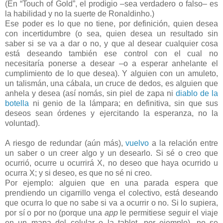
(En “Touch of Gold”, el prodigio –sea verdadero o falso– es
la habilidad y no la suerte de Ronaldinho.)
Ese poder es lo que no tiene, por definición, quien desea
con incertidumbre (o sea, quien desea un resultado sin
saber si se va a dar o no, y que al desear cualquier cosa
está deseando también ese control con el cual no
necesitaría ponerse a desear –o a esperar anhelante el
cumplimiento de lo que desea). Y alguien con un amuleto,
un talismán, una cábala, un cruce de dedos, es alguien que
anhela y desea (así nomás, sin piel de zapa ni
diablo de la
botella
ni genio de la lámpara; en definitiva, sin que sus
deseos sean órdenes y ejercitando la esperanza, no la
voluntad).
A riesgo de redundar (aún más),
vuelvo
a la relación entre
un saber o un creer algo y un desearlo. Si sé o creo que
ocurrió, ocurre u ocurrirá X, no deseo que haya ocurrido u
ocurra X; y si deseo, es que no sé ni creo.
Por ejemplo: alguien que en una parada espera que
prendiendo un cigarrillo venga el colectivo, está deseando
que ocurra lo que no sabe si va a ocurrir o no. Si lo supiera,
por sí o por no (porque una
app
le permitiese seguir el viaje
en un mapa del celular o la tablet, por ejemplo), no se