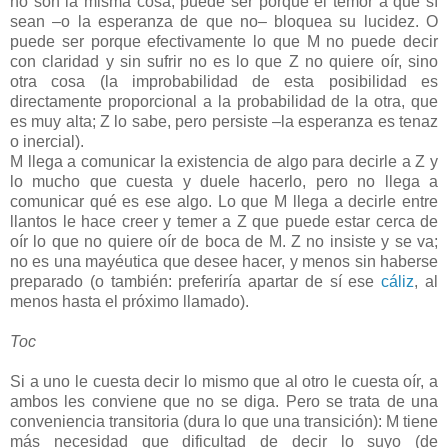
no son la misma cosa, puede ser porque el temor a que sí
sean –o la esperanza de que no– bloquea su lucidez. O
puede ser porque efectivamente lo que M no puede decir
con claridad y sin sufrir no es lo que Z no quiere oír, sino
otra cosa (la improbabilidad de esta posibilidad es
directamente proporcional a la probabilidad de la otra, que
es muy alta; Z lo sabe, pero persiste –la esperanza es tenaz
o inercial).
M llega a comunicar la existencia de algo para decirle a Z y
lo mucho que cuesta y duele hacerlo, pero no llega a
comunicar qué es ese algo. Lo que M llega a decirle entre
llantos le hace creer y temer a Z que puede estar cerca de
oír lo que no quiere oír de boca de M. Z no insiste y se va;
no es una mayéutica que desee hacer, y menos sin haberse
preparado (o también: preferiría apartar de sí ese
cáliz
, al
menos hasta el próximo llamado).
Toc
Si a uno le cuesta decir lo mismo que al otro le cuesta oír, a
ambos les conviene que no se diga. Pero se trata de una
conveniencia transitoria (dura lo que una transición): M tiene
más necesidad que dificultad de decir lo suyo (de