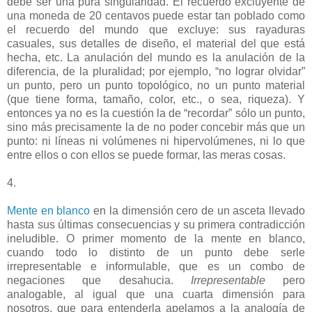
debe ser una pura singularidad. El recuerdo excluyente de
una moneda de 20 centavos puede estar tan poblado como
el recuerdo del mundo que excluye: sus rayaduras
casuales, sus detalles de diseño, el material del que está
hecha, etc. La anulación del mundo es la anulación de la
diferencia, de la pluralidad; por ejemplo, “no lograr olvidar”
un punto, pero un punto topológico, no un punto material
(que tiene forma, tamaño, color, etc., o sea, riqueza). Y
entonces ya no es la cuestión la de “recordar” sólo un punto,
sino más precisamente la de no poder concebir más que un
punto: ni líneas ni volúmenes ni hipervolúmenes, ni lo que
entre ellos o con ellos se puede formar, las meras cosas.
4.
Mente en blanco
en la dimensión cero de un asceta llevado
hasta sus últimas consecuencias y su primera contradicción
ineludible. O primer momento de la mente en blanco,
cuando todo lo distinto de un punto debe serle
irrepresentable e informulable, que es un combo de
negaciones que desahucia.
Irrepresentable
pero
analogable, al igual que una cuarta dimensión para
nosotros, que para entenderla apelamos a la analogía de