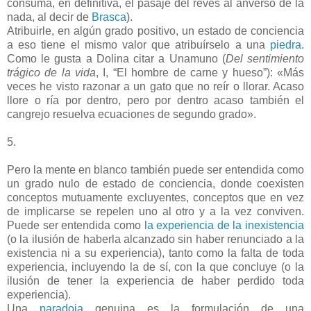
consuma, en definitiva, el pasaje del revés al anverso de la
nada, al decir de
Brasca
).
Atribuirle, en algún grado positivo, un estado de conciencia
a eso tiene el mismo valor que atribuírselo a una
piedra
.
Como le gusta a Dolina citar a Unamuno (
Del sentimiento
trágico de la vida
, I, “El hombre de carne y hueso”): «Más
veces he visto razonar a un gato que no reír o llorar. Acaso
llore o ría por dentro, pero por dentro acaso también el
cangrejo resuelva ecuaciones de segundo grado».
5.
Pero la mente en blanco también puede ser entendida como
un grado nulo de estado de conciencia, donde coexisten
conceptos mutuamente excluyentes, conceptos que en vez
de implicarse se repelen uno al otro y a la vez conviven.
Puede ser entendida como
la experiencia de la inexistencia
(o la ilusión de haberla alcanzado sin haber renunciado a la
existencia ni a su experiencia), tanto como la falta de toda
experiencia, incluyendo la de sí, con la que concluye (o la
ilusión de tener la experiencia de haber perdido toda
experiencia).
Una
paradoja
genuina es la formulación de una