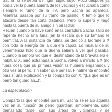
Sacha no se debía a ningún sigilo suyo. Poco después ya
podía ver la puerta abierta de los vecinos y escuchaba como
siempre el rumor de la TV, pero Sacha no aparecía.
Mientras pasaba por su tramo de pasillo, X temió que lo
atacara desde tan corta distancia. Pero lo superó y llegó
hasta la puerta de su amigo sin oír ladrar.
Recién cuando la llave sonó en la cerradura Sacha salió de
repente hecho una furia (en la escala que su tamaño le
permitía). A la distancia de rutina, se dedicó a ladrarle a X
con toda la energía de la que era capaz. Lo inusual de su
vehemencia hizo que la dueña saliera a ver qué pasaba.
Cuando la señora vio que el destinatario de la bravata era el
habitual X, miró extrañada a Sacha, volvió a mirarlo a X (no
fuera cosa que su primera visión la hubiera engañado), y
otra vez al perro, sin saber qué pensar. Finalmente encontró
para sí una explicación y la compartió con X: “¡Es que es un
perro tan guardián...!”.
La especulación
Comparto la que encontré para mí. Sacha se relajó aquella
vez en su función de perro guardián; simplemente, salió
demasiado tarde, con sus áreas de vigilancia y de