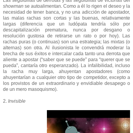
Las seguidillas de derrotas y las seguidillas de victorias del
showman
se autoalimentan. Como a él lo rigen el deseo y la
necesidad de tener banca, y no una adicción de apostador,
las malas rachas son cortas y las buenas, relativamente
largas (diferencia que un ludópata tendría sólo por
descapitalización prematura, nunca por desgano o
resolución gustosa de retirarse un rato o por hoy). Las
rachas puras (o continuas) son una estrategia; las mixtas (o
alternas) son otra. Al ilusionista le convendrá moderar la
brecha de sus éxitos e intercalar cada tanto una derrota que
aliente a apostar (“saber que se puede” para “querer que se
pueda”, cantaría otro esperanzado). La infalibilidad, incluso
la racha muy larga, ahuyentan apostadores (como
ahuyentarían a cualquier otro tipo de competidor, excepto a
los provistos de un extraordinario y envidiable desapego o
de un mero masoquismo).
2.
Invisible