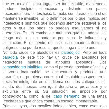
que es muy útil para lograr ser indetectable; mantenerse
inodoro, insípido, silencioso y distante son pasos
necesarios pero cortos hacia la meta, comparados con el de
mantenerse invisible. Si lo definimos por lo que implica, ser
indetectable significa que podemos siempre esquivar a los
otros y que los otros no pueden esquivarnos si no
queremos. Es un combo de atributos que no admite sin
riesgo más de un portador por zona de influencia y
circulación. El encuentro de los dos submarinos ilustra lo
peligroso que puede resultar que lo tenga más de uno.
No todo cruce de absolutos es
paradójico
. Pero en toda
paradoja
de este tipo hay un cruce de absolutos (de
negaciones mutuas de atributos absolutos). Dos
competidores infalibles
, como el perro de absoluta eficacia y
la zorra inatrapable, se encuentran y producen una
paradoja, un problema conceptual insoluble; suspenden la
decisión inteligente en un dilema con dos callejones sin
salida, dos fuerzas con igual derecho a prevalecer y a
excluirse entre sí. Su situación es imposible por
contradictoria, como la del
caso hermano
de una lanza
irrechazable que choca contra un escudo impenetrable.
Primos suyos, dos móviles indetectables, como esos dos