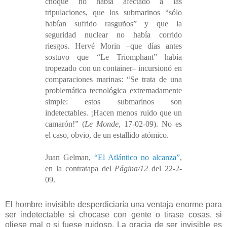
choque no había afectado a las
tripulaciones, que los submarinos “sólo
habían sufrido rasguños” y que la
seguridad nuclear no había corrido
riesgos. Hervé Morin –que días antes
sostuvo que “Le Triomphant” había
tropezado con un container– incursionó en
comparaciones marinas: “Se trata de una
problemática tecnológica extremadamente
simple: estos submarinos son
indetectables. ¡Hacen menos ruido que un
camarón!” (
Le Monde
, 17-02-09). No es
el caso, obvio, de un estallido atómico.
Juan Gelman,
“El Atlántico no alcanza”
,
en la contratapa del
Página/12
del 22-2-
09.
El hombre invisible desperdiciaría una ventaja enorme para
ser indetectable si chocase con gente o tirase cosas, si
oliese mal o si fuese ruidoso. La gracia de ser invisible es