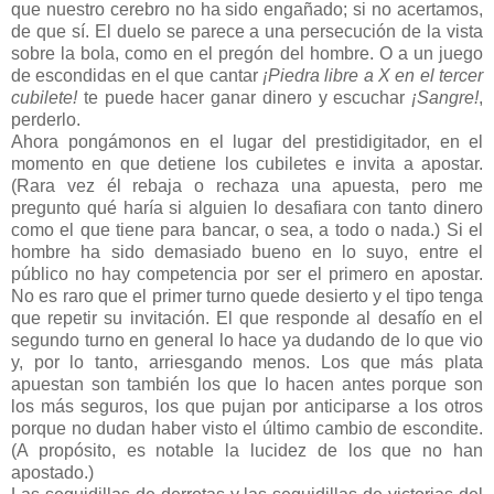
que nuestro cerebro no ha sido engañado; si no acertamos,
de que sí. El duelo se parece a una persecución de la vista
sobre la bola, como en el pregón del hombre. O a un juego
de escondidas en el que cantar
¡Piedra libre a X en el tercer
cubilete!
te puede hacer ganar dinero y escuchar
¡Sangre!
,
perderlo.
Ahora pongámonos en el lugar del prestidigitador, en el
momento en que detiene los cubiletes e invita a apostar.
(Rara vez él rebaja o rechaza una apuesta, pero me
pregunto qué haría si alguien lo desafiara con tanto dinero
como el que tiene para bancar, o sea, a todo o nada.) Si el
hombre ha sido demasiado bueno en lo suyo, entre el
público no hay competencia por ser el primero en apostar.
No es raro que el primer turno quede desierto y el tipo tenga
que repetir su invitación. El que responde al desafío en el
segundo turno en general lo hace ya dudando de lo que vio
y, por lo tanto, arriesgando menos. Los que más plata
apuestan son también los que lo hacen antes porque son
los más seguros, los que pujan por anticiparse a los otros
porque no dudan haber visto el último cambio de escondite.
(A propósito, es notable la lucidez de los que no han
apostado.)