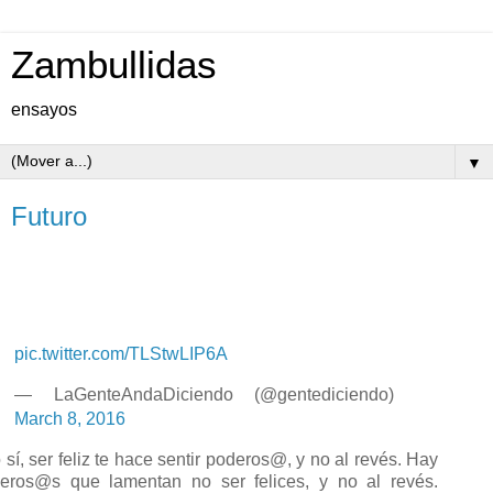
Zambullidas
ensayos
▼
Futuro
pic.twitter.com/TLStwLIP6A
— LaGenteAndaDiciendo (@gentediciendo)
March 8, 2016
o sí, ser feliz te hace sentir poderos@, y no al revés. Hay
eros@s que lamentan no ser felices, y no al revés.