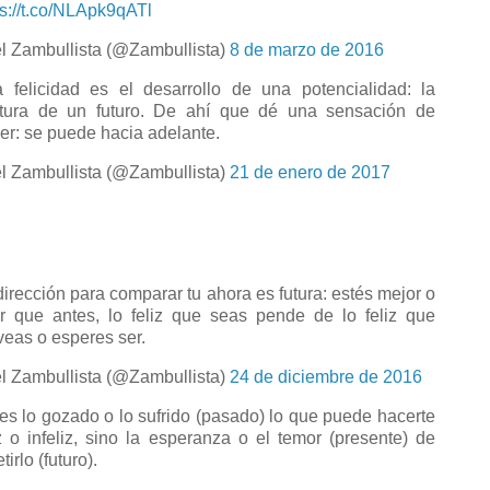
ps://t.co/NLApk9qATl
l Zambullista (@Zambullista)
8 de marzo de 2016
 felicidad es el desarrollo de una potencialidad: la
tura de un futuro. De ahí que dé una sensación de
er: se puede hacia adelante.
l Zambullista (@Zambullista)
21 de enero de 2017
dirección para comparar tu ahora es futura: estés mejor o
r que antes, lo feliz que seas pende de lo feliz que
veas o esperes ser.
l Zambullista (@Zambullista)
24 de diciembre de 2016
es lo gozado o lo sufrido (pasado) lo que puede hacerte
iz o infeliz, sino la esperanza o el temor (presente) de
tirlo (futuro).