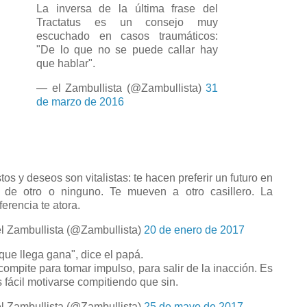
La inversa de la última frase del
Tractatus es un consejo muy
escuchado en casos traumáticos:
"De lo que no se puede callar hay
que hablar".
— el Zambullista (@Zambullista)
31
de marzo de 2016
tos y deseos son vitalistas: te hacen preferir un futuro en
 de otro o ninguno. Te mueven a otro casillero. La
ferencia te atora.
l Zambullista (@Zambullista)
20 de enero de 2017
 que llega gana", dice el papá.
compite para tomar impulso, para salir de la inacción. Es
 fácil motivarse compitiendo que sin.
l Zambullista (@Zambullista)
25 de mayo de 2017