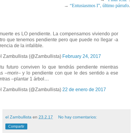
→
“Entusiasmos I”, último párrafo
.
muerte es LO pendiente. La compensamos viviendo por
otro que tenemos pendiente pero que puede no llegar -a
rencia de la infalible.
l Zambullista (@Zambullista)
February 24, 2017
tu futuro conviven lo que tendrás pendiente mientras
as –morir– y lo pendiente con que le des sentido a ese
ntras –plantar 1 árbol…
l Zambullista (@Zambullista)
22 de enero de 2017
el Zambullista
en
23.2.17
No hay comentarios:
Compartir