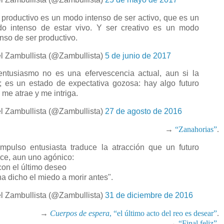
 productivo es un modo intenso de ser activo, que es un
o intenso de estar vivo. Y ser creativo es un modo
enso de ser productivo.
l Zambullista (@Zambullista)
5 de junio de 2017
entusiasmo no es una efervescencia actual, aun si la
; es un estado de expectativa gozosa: hay algo futuro
 me atrae y me intriga.
l Zambullista (@Zambullista)
27 de agosto de 2016
→
“Zanahorias”
.
impulso entusiasta traduce la atracción que un futuro
rce, aun uno agónico:
on el último deseo
ha dicho el miedo a morir antes".
l Zambullista (@Zambullista)
31 de diciembre de 2016
→
Cuerpos de espera
, “el último acto del reo es desear”
.
→
“Final feliz”
.