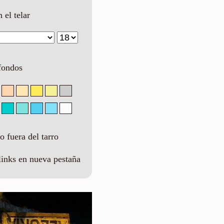
n el telar
fondos
 fuera del tarro
links en nueva pestaña