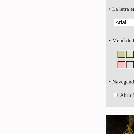
• La letra e
• Menú de 
• Navegando
Abrir 