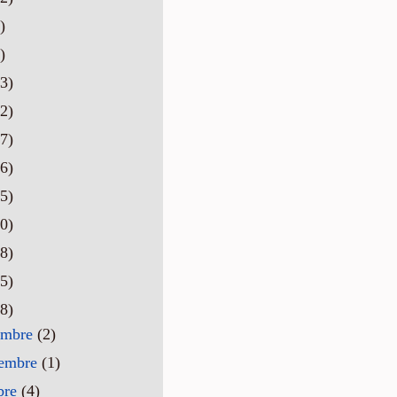
)
)
3)
2)
7)
6)
5)
0)
8)
5)
8)
embre
(2)
iembre
(1)
bre
(4)