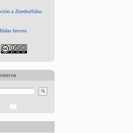
pción a
Zambullidas
lidas breves
interno
🔍