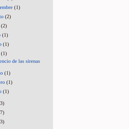
iembre
(1)
to
(2)
o
(2)
o
(1)
o
(1)
l
(1)
lencio de las sirenas
zo
(1)
ero
(1)
ro
(1)
3)
7)
3)