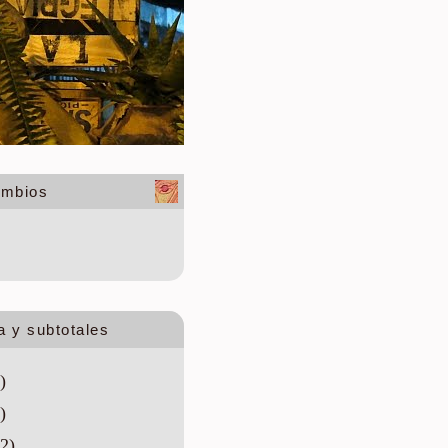
ambios
.
a y subtotales
)
)
2)