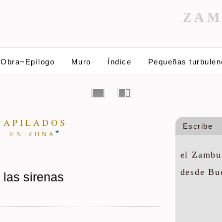
ZAM
~Obra~Epílogo
Muro
Índice
Pequeñas turbulen
A P I L A D O S
Escribe
e n z o n a
*
el Zambul
desde Bu
 las sirenas