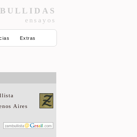
BULLIDAS
ensayos
cias
Extras
lista
enos Aires