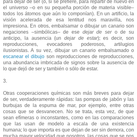
para dejar de ser (o, si se prefiere, para repartir de nuevo en
el universo –o en su pequeña porción de materia visible–
todos los átomos que aún lo componían). En un artificio, la
visión acelerada de esa lentitud nos maravilla, nos
impresiona. En otros, embalsamar o dibujar un canario son
negaciones –simbólicas– de ese
dejar de ser
o de su
anticipo, la ausencia (un
dejar de estar
); es decir, son
reproducciones, evocadores poderosos, artilugios
ilusionistas. A su vez, dibujar un canario embalsamado o
escanear el dibujo
son reproducciones de reproducciones,
una abundancia imbricada de signos sobre la ausencia de
lo que dejó de ser y también o sólo de estar.
3.
Otras cooperaciones químicas son más breves para dejar
de ser, verdaderamente rápidas: las pompas de jabón y las
burbujas de la espuma de mar, por ejemplo, entre otras
cosas que se desvanecen. No se trata, esta vez, de que
sean efímeras o inconstantes, como en las comparaciones
que las usan de modelo a escala de una existencia
humana; lo que importa es que dejan de ser sin demora, con
mucha mayor velocidad que nosotros, las cosas que se nos