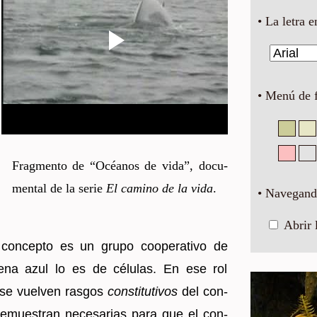
• La letra e
• Menú de 
Frag­men­to de “Océa­nos de vida”, do­cu­
men­tal de la serie
El ca­mino de la vida
.
• Navegando
Abrir 
on­cep­to es un grupo coope­ra­ti­vo de
­na azul lo es de cé­lu­las. En ese rol
s se vuel­ven ras­gos
cons­ti­tu­ti­vos
del con­
e­mues­tran ne­ce­sa­rias para que el con­