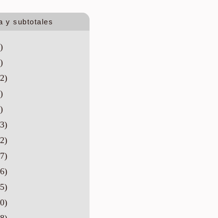
a y subtotales
)
)
2)
)
)
3)
2)
7)
6)
5)
0)
8)