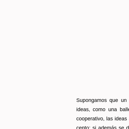
Su­pon­ga­mos que un c
ideas, como una ba­lle
coope­ra­ti­vo, las idea
cep­to; si ade­más se d