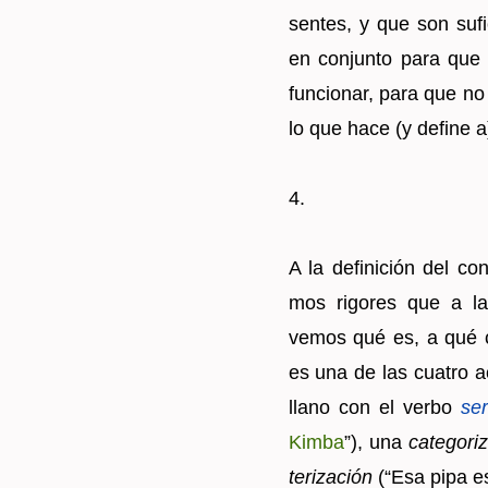
sen­tes, y que son su­fi
en con­jun­to para que
fun­cio­nar, para que no 
lo que hace (y de­fi­ne a
4.
A la de­fi­ni­ción del co
mos ri­go­res que a la 
vemos qué es, a qué c
es una de las cua­tro ac
llano con el verbo
ser
Kimba
”), una
ca­te­go­ri­
te­ri­za­ción
(“Esa pipa es 