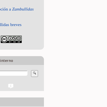
pción a
Zambullidas
lidas breves
interno
🔍