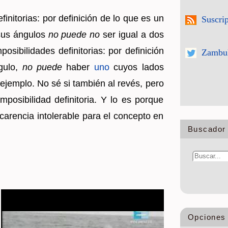
fi­ni­to­rias: por de­fi­ni­ción de lo que es un
Suscri
sus án­gu­los
no puede no
ser igual a dos
si­bi­li­da­des de­fi­ni­to­rias: por de­fi­ni­ción
Zambul
gu­lo,
no puede
haber
uno
cuyos lados
ejem­plo. No sé si tam­bién al revés, pero
o­si­bi­li­dad de­fi­ni­to­ria. Y lo es por­que
ca­ren­cia in­to­le­ra­ble para el con­cep­to en
Buscador 
Opciones