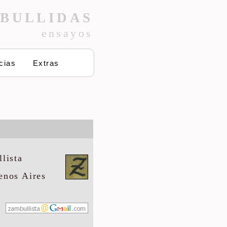
BULLIDAS
ensayos
cias
Extras
lista
enos Aires