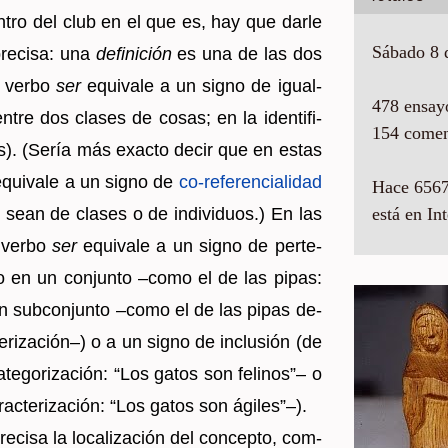
­tro del club en el que es, hay que darle
Sábado 8 
pre­ci­sa: una
de­fi­ni­ción
es una de las dos
el verbo
ser
equi­va­le a un signo de igual­
478 ensay
 entre dos cla­ses de cosas; en la iden­ti­fi­
154 comen
s). (Sería más exac­to decir que en estas
qui­va­le a un signo de
co-re­fe­ren­cia­li­dad
Hace 6567
 sean de cla­ses o de in­di­vi­duos.) En las
está en Int
l verbo
ser
equi­va­le a un signo de per­te­
duo en un con­jun­to –como el de las pipas:
 un sub­con­jun­to –como el de las pipas de­
te­ri­za­ción–) o a un signo de in­clu­sión (de
te­go­ri­za­ción: “Los gatos son fe­li­nos”– o
ac­te­ri­za­ción: “Los gatos son ági­les”–).
ci­sa la lo­ca­li­za­ción del con­cep­to, com­