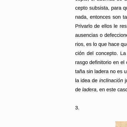
cep­to sub­sis­ta, para q
nada, en­ton­ces son t
Pri­var­lo de ellos le re­s
au­sen­cias o de­fec­cio­n
rios, es lo que hace que p
ción del con­cep­to. 
rasgo de­fi­ni­to­rio en e
ta­ña sin la­de­ra no es u
la idea de
in­cli­na­ción
j
de
la­de­ra
, en este caso
3
.