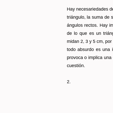
Hay ne­ce­sa­rie­da­des de­
trián­gu­lo, la suma de 
án­gu­los rec­tos. Hay im­po­
de lo que es un trián­
midan 2, 3 y 5 cm, por 
todo ab­sur­do es una im­p
pro­vo­ca o im­pli­ca una 
cues­tión.
2.