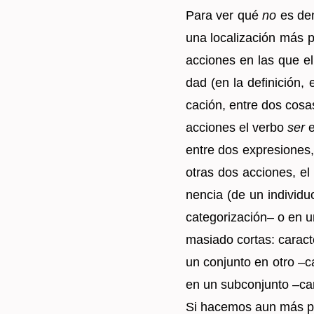
Para ver qué
no
es den
una lo­ca­li­za­ción más 
ac­cio­nes en las que 
dad (en la de­fi­ni­ción,
ca­ción, entre dos cosa
ac­cio­nes el verbo
ser
e
entre dos ex­pre­sio­nes,
otras dos ac­cio­nes, e
nen­cia (de un in­di­vi­
ca­te­go­ri­za­ción– o en
ma­sia­do cor­tas: ca­rac­
un con­jun­to en otro –ca­
en un sub­con­jun­to –ca­r
Si ha­ce­mos aun más pre­