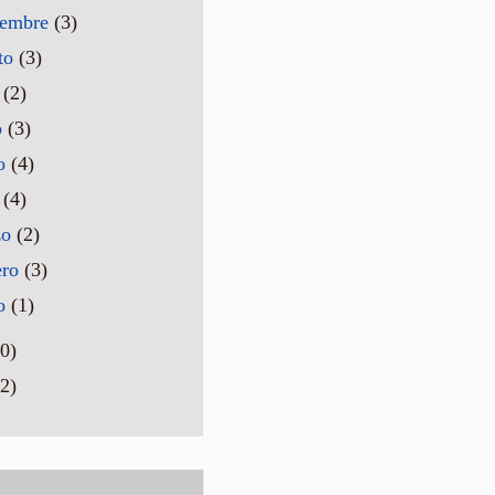
iembre
(3)
to
(3)
o
(2)
o
(3)
o
(4)
l
(4)
zo
(2)
ero
(3)
ro
(1)
0)
2)