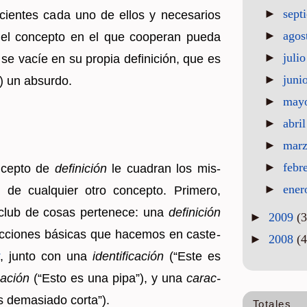
►
sept
­cien­tes cada uno de ellos y ne­ce­sa­rios
►
agos
 el con­cep­to en el que coope­ran pueda
►
juli
se vacíe en su pro­pia de­fi­ni­ción, que es
►
juni
) un ab­sur­do.
►
may
►
abri
►
mar
►
febr
n­cep­to de
de­fi­ni­ción
le cua­dran los mis­
►
ene
de cual­quier otro con­cep­to. Pri­me­ro,
lub de cosas per­te­ne­ce: una
de­fi­ni­ción
►
2009
(3
­cio­nes bá­si­cas que ha­ce­mos en cas­te­
►
2008
(4
, junto con una
iden­ti­fi­ca­ción
(“Este es
za­ción
(“Esto es una pipa”), y una
ca­rac­
de­ma­sia­do corta”).
Totales