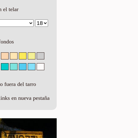
n el telar
fondos
 fuera del tarro
links en nueva pestaña