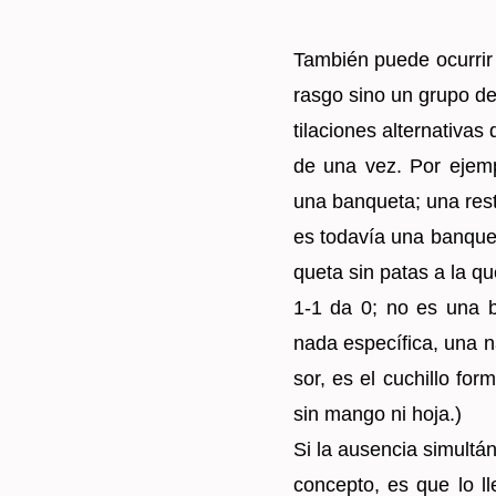
Tam­bién puede ocu­rrir q
rasgo sino un grupo de 
ti­la­cio­nes al­ter­na­ti­
de una vez. Por ejem­p
una ban­que­ta; una res
es to­da­vía una ban­qu
que­ta sin patas a la qu
1-1 da 0; no es una ba
nada es­pe­cí­fi­ca, una 
sor, es el cu­chi­llo for­
sin mango ni hoja.)
Si la au­sen­cia si­mul­t
con­cep­to, es que lo l