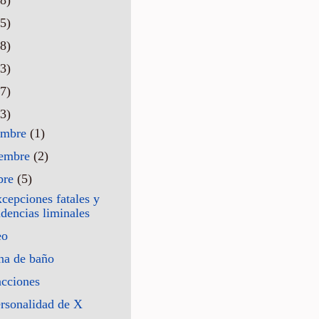
5)
8)
3)
7)
3)
embre
(1)
iembre
(2)
bre
(5)
cepciones fatales y
idencias liminales
eo
na de baño
acciones
rsonalidad de X