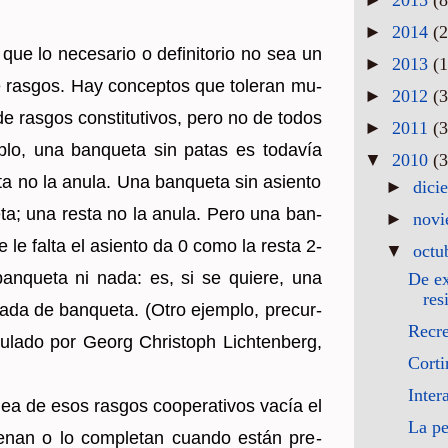
►
2014
(2
ue lo ne­ce­sa­rio o de­fi­ni­to­rio no sea un
►
2013
(1
ras­gos. Hay con­cep­tos que to­le­ran mu­
►
2012
(3
vas de ras­gos cons­ti­tu­ti­vos, pero no de todos
►
2011
(3
lo, una ban­que­ta sin patas es to­da­vía
▼
2010
(3
ta no la anula. Una ban­que­ta sin asien­to
►
dici
e­ta; una resta no la anula. Pero una ban­
►
nov
e le falta el asien­to da 0 como la resta 2-
▼
octu
n­que­ta ni nada: es, si se quie­re, una
De ex
res
nada de ban­que­ta. (Otro ejem­plo, pre­cur­
Recr
mu­la­do por Georg Ch­ris­toph Li­ch­ten­berg,
Corti
Inter
á­nea de esos ras­gos coope­ra­ti­vos vacía el
La pe
le­nan o lo com­ple­tan cuan­do están pre­