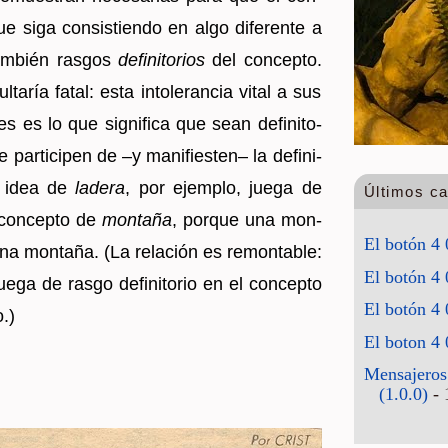
ue siga con­sis­tien­do en algo di­fe­ren­te a
am­bién ras­gos
de­fi­ni­to­rios
del con­cep­to.
ul­ta­ría fatal: esta in­to­le­ran­cia vital a sus
es es lo que sig­ni­fi­ca que sean de­fi­ni­to­
ar­ti­ci­pen de –y ma­ni­fies­ten– la de­fi­ni­
La idea de
la­de­ra
, por ejem­plo, juega de
Últimos c
l con­cep­to de
mon­ta­ña
, por­que una mon­
El botón 4 
na mon­ta­ña. (La re­la­ción es re­mon­ta­ble:
El botón 4 
uega de rasgo de­fi­ni­to­rio en el con­cep­to
El botón 4 
.)
El boton 4 
Mensajeros
(1.0.0)
- 