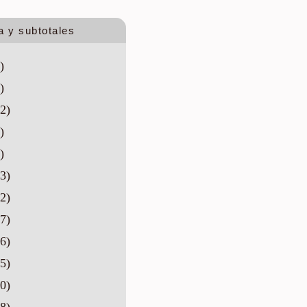
a y subtotales
)
)
2)
)
)
3)
2)
7)
6)
5)
0)
8)