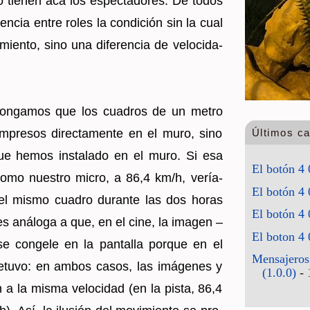
o tie­nen acá los es­pec­ta­do­res. De todos
n­cia entre roles la con­di­ción sin la cual
ien­to, sino una di­fe­ren­cia de ve­lo­ci­da­
u­pon­ga­mos que los cua­dros de un metro
m­pre­sos di­rec­ta­men­te en el muro, sino
Últimos c
ue hemos ins­ta­la­do en el muro. Si esa
El botón 4 
 como nues­tro micro, a 86,4 km/h, ve­ría­
El botón 4 
a el mismo cua­dro du­ran­te las dos horas
El botón 4 
 es análo­ga a que, en el cine, la ima­gen –
El boton 4 
se con­ge­le en la pan­ta­lla por­que en el
Mensajeros
 de­tu­vo: en ambos casos, las imá­ge­nes y
(1.0.0)
- 
n a la misma ve­lo­ci­dad (en la pista, 86,4