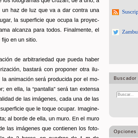
de los fo­to­gra­mas que cru­zan, de a uno, a
­te, un haz de luz que va a dar con­tra una
Suscri
lugar, la su­per­fi­cie que ocupa la pro­yec­
a­ma al­can­za para todos. Fi­nal­men­te, el
Zambul
 fijo en un sitio.
a­ción de ar­bi­tra­rie­dad que pueda haber
e­ri­za­ción, bas­ta­rá con pro­po­ner otra ilu­
Buscador 
z, la ani­ma­ción será pro­du­ci­da por el mo­
or; en ella, la “pan­ta­lla” será tan ex­ten­sa
ta­li­dad de las imá­ge­nes, cada una de las
a su­per­fi­cie que le toque ocu­par. Ima­gi­ne­
ta; al borde de ella, un muro. En el muro
e las imá­ge­nes que con­tie­nen los fo­to­
Opciones