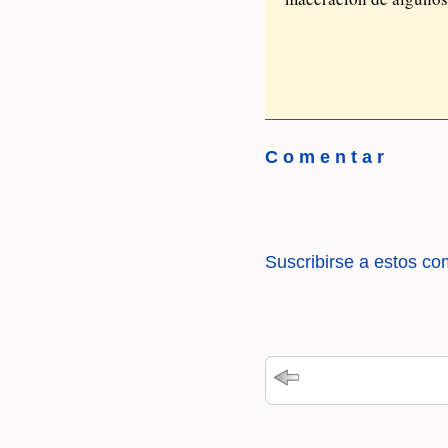
C o m e n t a r
Suscribirse a estos co