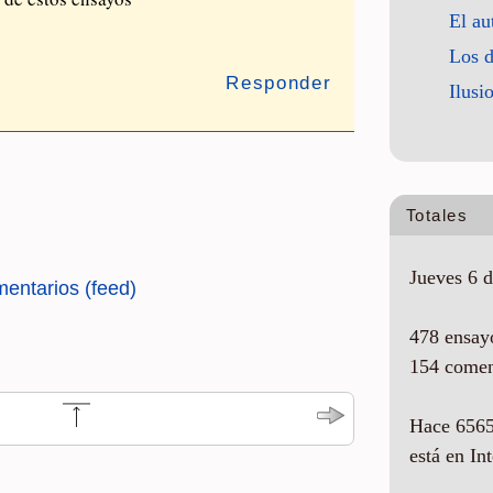
El a
Los d
Responder
Ilusi
Totales
Jueves 6 d
mentarios (feed)
478 ensay
154 comen
Hace 6565
está en Int