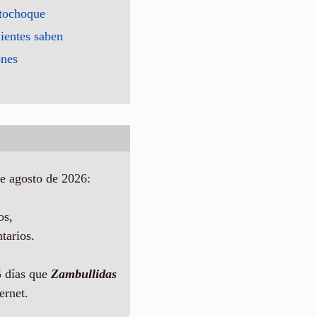
utochoque
ientes saben
ones
e agosto de 2026:
os,
tarios.
 días que
Zambullidas
ernet.