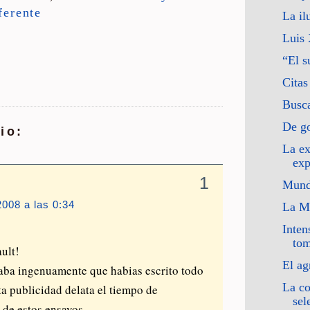
ferente
La il
Luis
“El s
Citas
Busc
De go
io:
La ex
exp
1
Mund
008 a las 0:34
La Mu
Inten
tom
ult!
El ag
nsaba ingenuamente que habias escrito todo
La co
ta publicidad delata el tiempo de
sel
 de estos ensayos