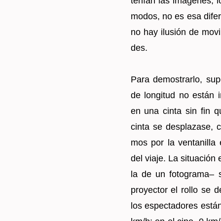
te­nían las imá­ge­nes, l
modos, no es esa di­fe­re
no hay ilu­sión de mo­vi­m
des.
Para de­mos­trar­lo, s
de lon­gi­tud no están i
en una cinta sin fin q
cinta se des­pla­za­se,
mos por la ven­ta­ni­ll
del viaje. La si­tua­ción
la de un fo­to­gra­ma– 
pro­yec­tor el rollo se
los es­pec­ta­do­res está