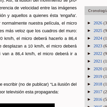
. Así, la ilu­sión del mo­vi­mien­to se pro­
e­ren­cia de ve­lo­ci­dad entre las imá­ge­nes
Cronologí
u­sión y aque­llos a quie­nes ésta 'en­ga­ña'.
►
2026
(3
or­mal­men­te nues­tra pe­lí­cu­la, el micro
►
2025
(9
es más veloz que los cua­dros del muro:
►
2024
(1
 0 km/h, el micro de­be­rá ha­cer­lo a 86,4
►
2023
(6
e des­pla­zan a 10 km/h, el micro de­be­rá
►
2022
(9
i van a 86,4 km/h, el micro de­be­rá ir a
►
2021
(1
►
2020
(1
►
2019
(1
►
2018
(1
s­cri­bir (no de pu­bli­car) “La ilu­sión del
►
2017
(2
por te­le­vi­sión esta pro­pa­gan­da:
►
2016
(5
►
2015
(8