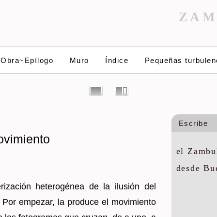
ZAM
~Obra~Epílogo
Muro
Índice
Pequeñas turbulen
Escribe
ovimiento
el Zambul
desde Bu
i­za­ción he­te­ro­gé­nea de la ilu­sión del
 Por em­pe­zar, la pro­du­ce el mo­vi­mien­to