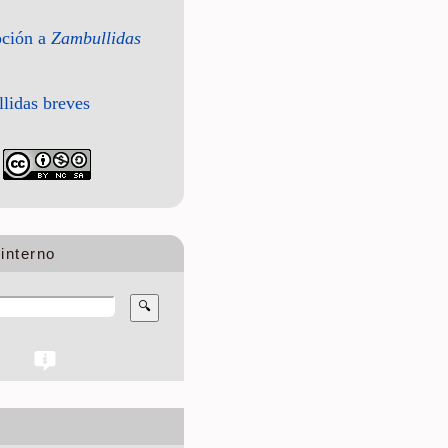
pción a
Zambullidas
lidas breves
interno
🔍