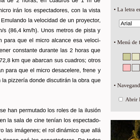
cu­la de 2 horas, en cua­dros de 1 m de
• La letra e
ro irán los es­pec­ta­do­res, con la vista
 Emu­lan­do la ve­lo­ci­dad de un pro­yec­tor,
 m/s (86,4 km/h). Unos me­tros de pista y
n para que el micro al­can­ce esa ve­lo­ci­
• Menú de 
e­ner cons­tan­te du­ran­te las 2 horas que
s 172,8 km que abar­can sus cua­dros; otros
rán para que el micro des­ace­le­re, frene y
 la piz­ze­ría donde dis­cu­ti­rán la obra que
• Navegando
Abrir 
, se han per­mu­ta­do los roles de la ilu­sión
ue en la sala de cine te­nían los es­pec­ta­do­
o las imá­ge­nes; el rol di­ná­mi­co que allá