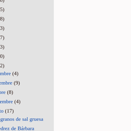
5)
8)
3)
7)
3)
0)
2)
embre
(4)
iembre
(9)
bre
(8)
iembre
(4)
to
(17)
 granos de sal gruesa
edrez de Bárbara