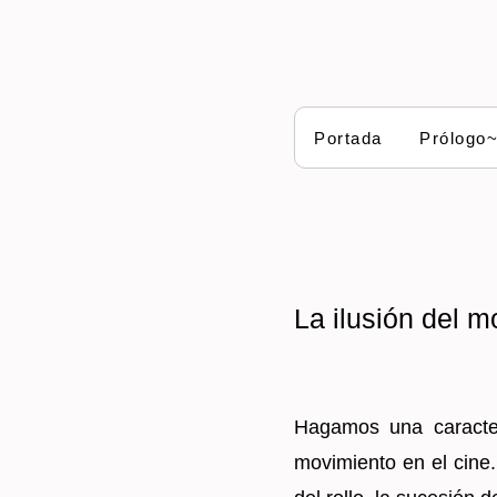
Portada
Prólogo
La ilusión del m
Ha­ga­mos una ca­rac­te­r
mo­vi­mien­to en el cine.