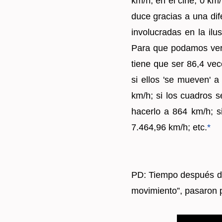
km/h; en el cine, 0 km/h)
du­ce gra­cias a una di­f
in­vo­lu­cra­das en la il
Para que po­da­mos ver n
tiene que ser 86,4 vec
si ellos 'se mue­ven' a
km/h; si los cua­dros s
ha­cer­lo a 864 km/h; s
7.464,96 km/h; etc.
*
PD: Tiem­po des­pués de e
mo­vi­mien­to”, pa­sa­ron 