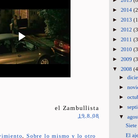
►
2014
(2
►
2013
(1
►
2012
(3
►
2011
(3
►
2010
(3
►
2009
(3
▼
2008
(4
►
dici
►
nov
►
octu
►
sept
el Zambullista
19.8.08
▼
agos
Siete
El aj
vimiento
,
Sobre lo mismo y lo otro