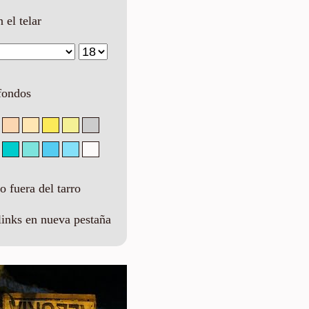
n el telar
fondos
 fuera del tarro
links en nueva pestaña