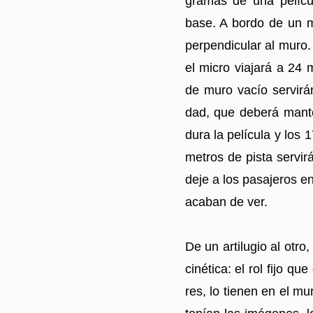
gra­mas de una pe­lí­
base. A bordo de un mic
per­pen­di­cu­lar al muro.
el micro via­ja­rá a 24
de muro vacío ser­vi­rá
dad, que de­be­rá man­t
dura la pe­lí­cu­la y lo
me­tros de pista ser­vi­
deje a los pa­sa­je­ros en
aca­ban de ver.
De un ar­ti­lu­gio al otro
ci­né­ti­ca: el rol fijo q
res, lo tie­nen en el mur