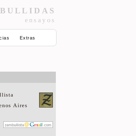
BULLIDAS
ensayos
cias
Extras
lista
enos Aires