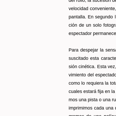
del rollo, la su­ce­sión 
ve­lo­ci­dad con­ve­nien
pan­ta­lla. En se­gun­do 
ción de un solo fo­to­gr
es­pec­ta­dor per­ma­ne­ce
Para des­pe­jar la sen­s
sus­ci­ta­do esta ca­rac­t
sión ci­né­ti­ca. Esta ve
vi­mien­to del es­pec­ta­d
como lo re­quie­ra la to­
cua­les es­ta­rá fija en l
mos una pista o una ru
im­pri­mi­mos cada una d