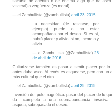
sacarse de adentro o de encima algo que da asco
visceral) o vergüenza (es moral).
— el Zambullista (@zambullista)
abril 23, 2015
La necesidad (de rascarse, por
ejemplo) puede o no estar
acompañada por el deseo. Si es sí,
habrá placer y alivio; si no, incordio y
alivio.
— el Zambullista (@Zambullista)
25
de abril de 2016
Culturizarse también es pasar a sentir placer por lo
antes daba asco. Al revés es asquearse, pero con un 
más cultural que el otro.
— el Zambullista (@zambullista)
abril 25, 2015
Inversión del polo magnético: pasar del placer de lo qu
da incompleto a una sobreabundancia invasiva
asquea, sobrepasado el deseo.