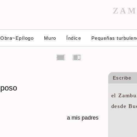
ZAM
~Obra~Epílogo
Muro
Índice
Pequeñas turbulen
Escribe
sposo
el Zambul
desde Bu
a mis pa­dres