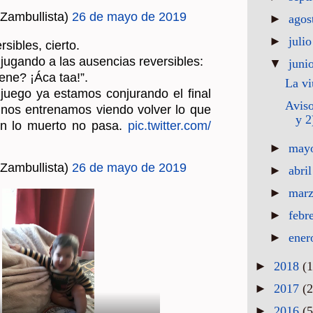
Zam­bu­llis­ta)
26 de mayo de 2019
►
agos
►
juli
i­bles, cier­to.
­gan­do a las au­sen­cias re­ver­si­bles:
▼
juni
ne? ¡Áca taa!”.
La vi
juego ya es­ta­mos con­ju­ran­do el final
Aviso
nos en­tre­na­mos vien­do vol­ver lo que
y 2
on lo muer­to no pasa.
pic.​twitter.​com/​
►
may
Zam­bu­llis­ta)
26 de mayo de 2019
►
abri
►
mar
►
febr
►
ene
►
2018
(1
►
2017
(2
►
2016
(5