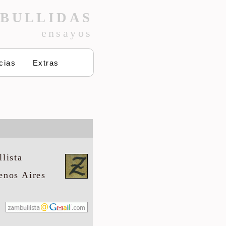
BULLIDAS
ensayos
cias
Extras
lista
enos Aires