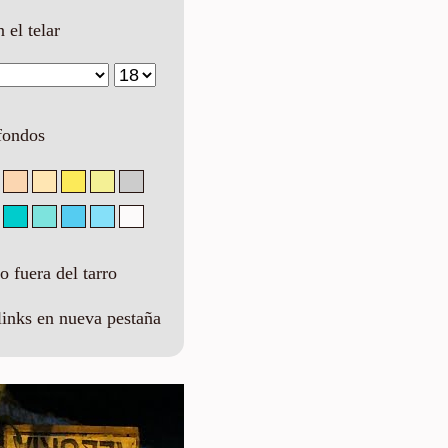
n el telar
fondos
 fuera del tarro
links en nueva pestaña