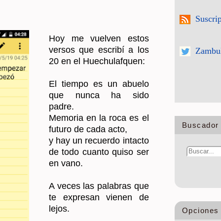
Suscri
Hoy me vuel­ven estos
ver­sos que es­cri­bí a los
Zambul
20 en el Hue­chu­laf­quen:
El tiem­po es un abue­lo
que nunca ha sido
padre.
Me­mo­ria en la roca es el
Buscador 
fu­tu­ro de cada acto,
y hay un re­cuer­do in­tac­to
de todo cuan­to quiso ser
en vano.
A veces las pa­la­bras que
te ex­pre­san vie­nen de
lejos.
Opciones