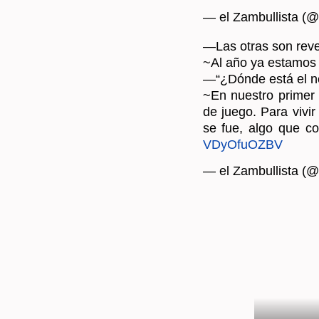
— el Zam­bu­llis­ta (@
—Las otras son re­ver­s
~Al año ya es­ta­mos ju
—“¿Dónde está el ne
~En nues­tro pri­mer 
de juego. Para vivir 
se fue, algo que c
VDyOfuOZBV
— el Zam­bu­llis­ta (@