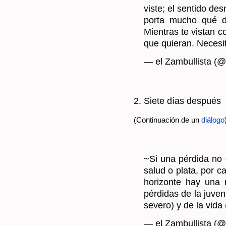
viste; el sen­ti­do de
por­ta mucho qué di
Mien­tras te vis­tan 
que quie­ran. Ne­ce­s
— el Zam­bu­llis­ta (@
2. Siete días des­pués
(Continuación de un
diálogo
~Si una pér­di­da no e
salud o plata, por c
ho­ri­zon­te hay una 
pér­di­das de la ju­ven­
se­ve­ro) y de la vida 
— el Zam­bu­llis­ta (@