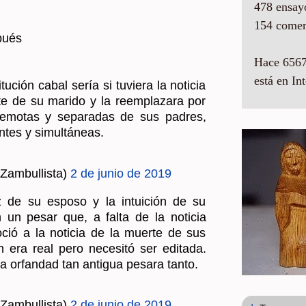
478 ensay
154 comen
­pués
Hace 6567
está en Int
tu­ción cabal sería si tu­vie­ra la no­ti­cia
te de su ma­ri­do y la re­em­pla­za­ra por
e­mo­tas y se­pa­ra­das de sus pa­dres,
n­tes y si­mul­tá­neas.
Zam­bu­llis­ta)
2 de junio de 2019
 de su es­po­so y la in­tui­ción de su
n un pesar que, a falta de la no­ti­cia
o­ció a la no­ti­cia de la muer­te de sus
 era real pero ne­ce­si­tó ser edi­ta­da.
or­fan­dad tan an­ti­gua pe­sa­ra tanto.
Zam­bu­llis­ta)
2 de junio de 2019