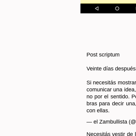
Post scrip­tum
Vein­te días des­pués
Si ne­ce­si­tás mos­t
co­mu­ni­car una idea,
no por el sen­ti­do. P
bras para decir una,
con ellas.
— el Zam­bu­llis­ta (@
Ne­ce­si­tás ves­tir d