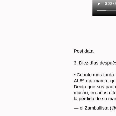
Post data
3. Diez días des­pué
~Cuan­to más tarda e
Al 8º día mamá, que 
Decía que sus pa­dre
mucho, en años di­fe
la pér­di­da de su ma­r
— el Zam­bu­llis­ta (@