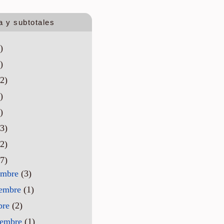
a y subtotales
)
)
2)
)
)
3)
2)
7)
embre
(3)
iembre
(1)
bre
(2)
iembre
(1)