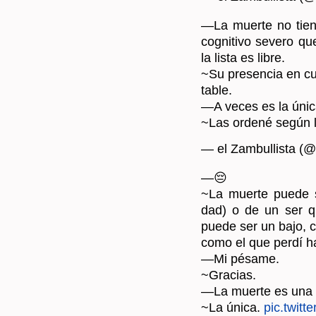
—La muer­te no tiene
cog­ni­ti­vo se­ve­ro
la lista es libre.
~Su pre­sen­cia en cua
ta­ble.
—A veces es la única,
~Las or­de­né según 
— el Zam­bu­llis­ta (@
—😔
~La muer­te puede ser 
dad) o de un ser que­
puede ser un bajo, c
como el que perdí h
—Mi pé­sa­me.
~Gra­cias.
—La muer­te es una au­
~La única.
pic.​twitt