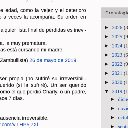
 edad, como la vejez y el de­te­rio­ro
Cronologí
 que a veces la acom­pa­ña. Su orden en
►
2026
(3
l­quier lista final de pér­di­das es inevi­
►
2025
(9
 la muy pre­ma­tu­ra.
►
2024
(1
las está cur­san­do mi madre.
►
2023
(6
Zam­bu­llis­ta)
26 de mayo de 2019
►
2022
(9
►
2021
(1
pro­pia (no su­fri­ré su irre­ver­si­bi­li­
►
2020
(1
ri­do (sí la su­fri­ré). Un ser que­ri­do
▼
2019
(1
omo el que per­dió Charly, o un padre,
ace 7 días.
►
dici
►
nov
►
octu
sen­cia irre­ver­si­ble.
er.​com/​viLHP5j7Xl
►
sept