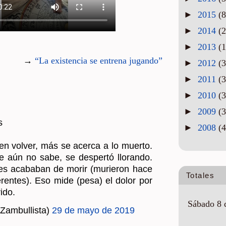
►
2015
(8
►
2014
(2
►
2013
(1
→
“La exis­ten­cia se en­tre­na ju­gan­do”
►
2012
(3
►
2011
(3
►
2010
(3
►
2009
(3
s
►
2008
(4
n vol­ver, más se acer­ca a lo muer­to.
aún no sabe, se des­per­tó llo­ran­do.
s aca­ba­ban de morir (mu­rie­ron hace
Totales
­ren­tes). Eso mide (pesa) el dolor por
i­do.
Sábado 8 
Zam­bu­llis­ta)
29 de mayo de 2019