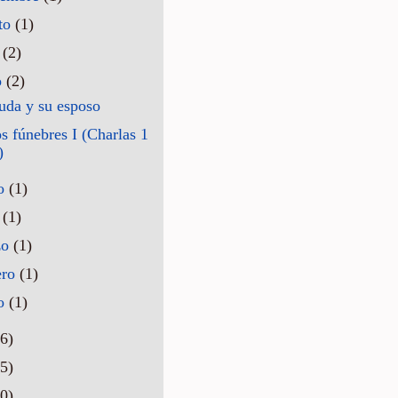
to
(1)
o
(2)
o
(2)
uda y su esposo
s fúnebres I (Charlas 1
)
o
(1)
l
(1)
zo
(1)
ero
(1)
ro
(1)
6)
5)
0)