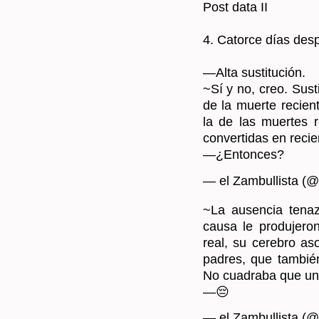
Post data II
4. Ca­tor­ce días des
—Alta sus­ti­tu­ción.
~Sí y no, creo. Sus­ti­
de la muer­te re­cien­
la de las muer­tes r
con­ver­ti­das en re­cie
—¿En­ton­ces?
— el Zam­bu­llis­ta (@
~La au­sen­cia tenaz
causa le pro­du­je­ro
real, su ce­re­bro as
pa­dres, que tam­bién
No cua­dra­ba que una 
—😔
— el Zam­bu­llis­ta (@