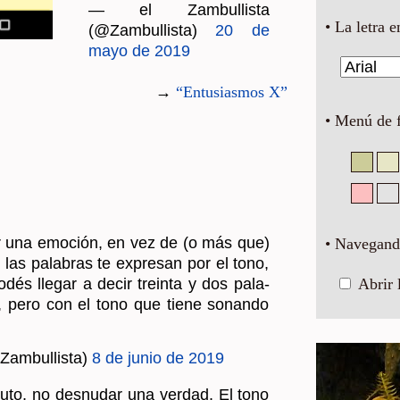
— el Zam­bu­llis­ta
• La letra e
(@Zam­bu­llis­ta)
20 de
mayo de 2019
→
“En­tu­sias­mos X”
• Menú de 
rar una emo­ción, en vez de (o más que)
• Navegando
 las pa­la­bras te ex­pre­san por el tono,
odés lle­gar a decir trein­ta y dos pa­la­
Abrir 
 pero con el tono que tiene so­nan­do
Zam­bu­llis­ta)
8 de junio de 2019
e luto, no des­nu­dar una ver­dad. El tono