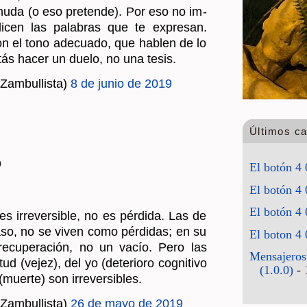
s­nu­da (o eso pre­ten­de). Por eso no im­
cen las pa­la­bras que te ex­pre­san.
con el tono ade­cua­do, que ha­blen de lo
i­tás hacer un duelo, no una tesis.
Zam­bu­llis­ta)
8 de junio de 2019
Últimos c
)
El botón 4 
El botón 4 
El botón 4 
s irre­ver­si­ble, no es pér­di­da. Las de
aso, no se viven como pér­di­das; en su
El boton 4 
re­cu­pe­ra­ción, no un vacío. Pero las
Mensajeros
tud (vejez), del yo (de­te­rio­ro cog­ni­ti­vo
(1.0.0)
- 
(muer­te) son irre­ver­si­bles.
Zam­bu­llis­ta)
26 de mayo de 2019