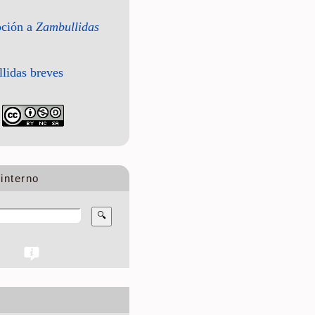
pción a
Zambullidas
lidas breves
interno
🔍