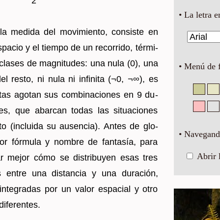
2
• La letra e
la me­di­da del mo­vi­mien­to, con­sis­te en
­pa­cio y el tiem­po de un re­co­rri­do, tér­mi­
cla­ses de mag­ni­tu­des: una nula (0), una
• Menú de 
a del resto, ni nula ni in­fi­ni­ta (¬0, ¬∞), es
 Éstas ago­tan sus com­bi­na­cio­nes en 9 du­
­les, que abar­can todas las si­tua­cio­nes
­to (in­clui­da su au­sen­cia). Antes de glo­
• Navegando
or fór­mu­la y nom­bre de fan­ta­sía, para
Abrir 
 mejor cómo se dis­tri­bu­yen esas tres
s entre una dis­tan­cia y una du­ra­ción,
n­te­gra­das por un valor es­pa­cial y otro
­fe­ren­tes.