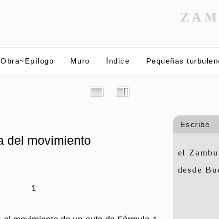
ZAM
~Obra~Epílogo
Muro
Índice
Pequeñas turbulen
Escribe
a del movimiento
el Zambul
desde Bu
1