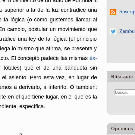
cia el mo­vi­mien­to de un auto de Fór­mu­la 1
o su­pe­rior a la de la luz con­tra­di­ce una
Suscri
e la ló­gi­ca (o como gus­te­mos lla­mar al
En cam­bio, pos­tu­lar un mo­vi­mien­to que
Zambul
a­di­ce una ley de la ló­gi­ca (el prin­ci­pio
 niega lo mismo que afir­ma, se pre­sen­ta y
to. El con­cep­to pa­de­ce las mis­mas
ex­
 to­ta­les) que el de una ban­que­ta sin
Buscador 
a el asien­to. Pero esta vez, en lugar de
amos a de­ri­var­lo, a in­fe­rir­lo. O tam­bién:
í­mi­te en el que tiene lugar, en el que es la
dien­te, es­pe­cí­fi­ca.
Opciones