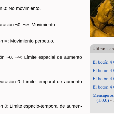
ón 0: No-mo­vi­mien­to.
­ra­ción ¬0, ¬∞: Mo­vi­mien­to.
ón ∞: Mo­vi­mien­to per­pe­tuo.
Últimos c
ión ¬0, ¬∞: Lí­mi­te es­pa­cial de au­men­to
El botón 4 
El botón 4 
El botón 4 
­ra­ción 0: Lí­mi­te tem­po­ral de au­men­to
El boton 4 
Mensajeros
(1.0.0)
- 
ón 0: Lí­mi­te es­pa­cio-tem­po­ral de au­men­