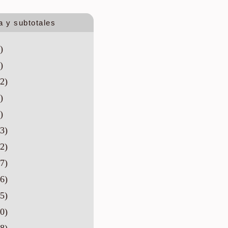
a y subtotales
)
)
2)
)
)
3)
2)
7)
6)
5)
0)
8)