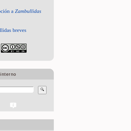
pción a
Zambullidas
lidas breves
interno
🔍