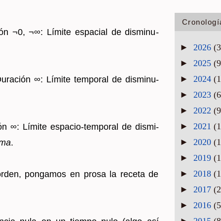
Cronologí
ión ¬0, ¬∞: Lí­mi­te es­pa­cial de dis­mi­nu­
►
2026
(3
►
2025
(9
►
2024
(1
­ra­ción ∞: Lí­mi­te tem­po­ral de dis­mi­nu­
►
2023
(6
►
2022
(9
►
2021
(1
ón ∞: Lí­mi­te es­pa­cio-tem­po­ral de dis­mi­
►
2020
(1
i­ma
.
►
2019
(1
►
2018
(1
rden, pon­ga­mos en prosa la re­ce­ta de
►
2017
(2
►
2016
(5
►
2015
(8