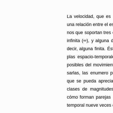
La ve­lo­ci­dad, que es 
una re­la­ción entre el es
nos que so­por­tan tres 
in­fi­ni­ta (∞), y al­gu­n
decir, al­gu­na fi­ni­ta.
plas es­pa­cio-tem­po­ra
po­si­bles del mo­vi­mien
sar­las, las enume­ro p
que se pueda apre­ciar
cla­ses de mag­ni­tu­de
cómo for­man pa­re­jas i
tem­po­ral nueve veces di