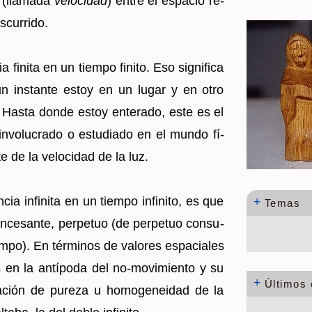
 (lla­ma­da
ve­lo­ci­dad
) entre el es­pa­cio re­
­cu­rri­do.
 fi­ni­ta en un tiem­po fi­ni­to. Eso sig­ni­fi­ca
un ins­tan­te estoy en un lugar y en otro
r. Hasta donde estoy en­te­ra­do, este es el
in­vo­lu­cra­do o es­tu­dia­do en el mundo fí­
te de la ve­lo­ci­dad de la luz.
­cia in­fi­ni­ta en un tiem­po in­fi­ni­to, es que
+
Temas
n­ce­san­te, per­pe­tuo (de per­pe­tuo con­su­
­po). En tér­mi­nos de va­lo­res es­pa­cia­les
s en la an­tí­po­da del no-mo­vi­mien­to y su
+
Últimos
a­ción de pu­re­za u ho­mo­ge­nei­dad de la