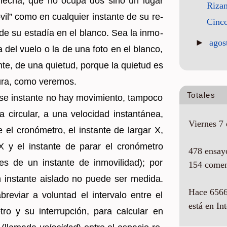
a fle­cha, que no ocupa dos sino un lugar
Rizan
vil” como en cual­quier ins­tan­te de su re­
Cinco
de su es­ta­día en el blan­co. Sea la in­mo­
►
agos
­ma del vuelo o la de una foto en el blan­co,
en­te, de una quie­tud, por­que la quie­tud es
dura, como ve­re­mos.
Totales
 ins­tan­te no hay mo­vi­mien­to, tam­po­co
 cir­cu­lar, a una ve­lo­ci­dad ins­tan­tá­nea,
Viernes 7 
se el cro­nó­me­tro, el ins­tan­te de lar­gar X,
 X y el ins­tan­te de parar el cro­nó­me­tro
478 ensay
­bles de un ins­tan­te de in­mo­vi­li­dad); por
154 comen
 ins­tan­te ais­la­do no puede ser me­di­da.
Hace 6566
­viar a vo­lun­tad el in­ter­va­lo entre el
está en Int
tro y su in­te­rrup­ción, para cal­cu­lar en