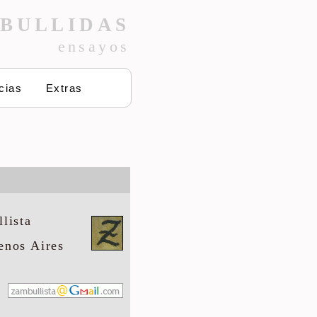
BULLIDAS
ensayos
cias
Extras
lista
enos Aires