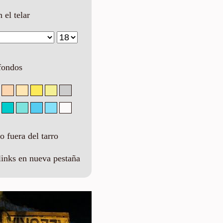
n el telar
fondos
 fuera del tarro
links en nueva pestaña