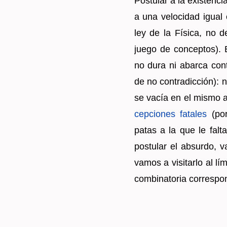
Pos­tu­lar a la exis­ten­
a una ve­lo­ci­dad igual 
ley de la Fí­si­ca, no d
juego de con­cep­tos). 
no dura ni abar­ca con­tr
de no con­tra­dic­ción):
se vacía en el mismo ac
cep­cio­nes fa­ta­les
(por
patas a la que le falt
pos­tu­lar el ab­sur­do, v
vamos a vi­si­tar­lo al l
com­bi­na­to­ria co­rres­pon­