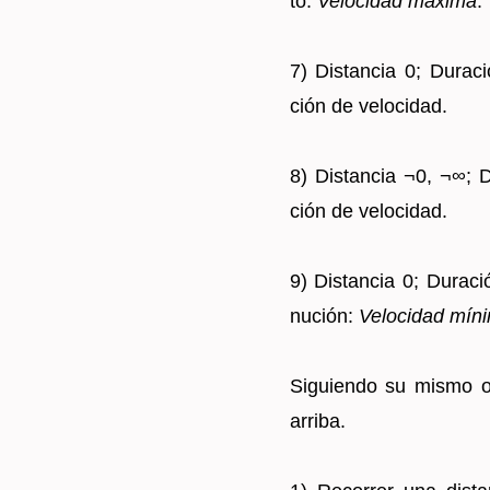
to:
Ve­lo­ci­dad má­xi­ma
.
7) Dis­tan­cia 0; Du­ra­c
ción de ve­lo­ci­dad.
8) Dis­tan­cia ¬0, ¬∞; Du
ción de ve­lo­ci­dad.
9) Dis­tan­cia 0; Du­ra­ci
nu­ción:
Ve­lo­ci­dad mí­n
Si­guien­do su mismo o
arri­ba.