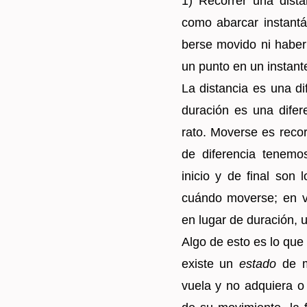
1) Re­co­rrer una dis­
como abar­car ins­tan­t
ber­se mo­vi­do ni haber 
un punto en un ins­tan­t
La dis­tan­cia es una di
du­ra­ción es una di­fe­
rato. Mo­ver­se es re­co
de di­fe­ren­cia te­ne­m
inicio y de final son
cuán­do mo­ver­se; en v
en lugar de du­ra­ción, un
Algo de esto es lo que 
exis­te un
es­ta­do
de mo
vuela y no ad­quie­ra o 