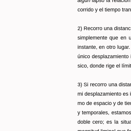
algún
lapso la re­la­ción
co­rri­do y el tiem­po trans
2) Re­co­rro una dis­tan­cia
sim­ple­men­te que en 
ins­tan­te, en otro luga
único des­pla­za­mien­to 
si­co, donde rige el lí­mi­
3) Si re­co­rro una dis­tan
mi des­pla­za­mien­to es i
mo de es­pa­cio y de tiem
y tem­po­ra­les, es­ta­mo
doble cero; es la si­tu