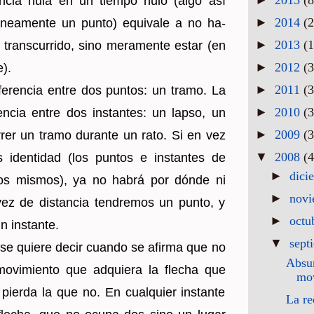
tan­cia nula en un tiem­po nulo (algo así
►
2014
(2
á­nea­men­te un punto) equi­va­le a no ha­
►
2013
(1
trans­cu­rri­do, sino me­ra­men­te estar (en
►
2012
(3
e).
►
2011
(3
­fe­ren­cia entre dos pun­tos: un tramo. La
►
2010
(3
ren­cia entre dos ins­tan­tes: un lapso, un
►
2009
(3
­rrer un tramo du­ran­te un rato. Si en vez
▼
2008
(4
os iden­ti­dad (los pun­tos e ins­tan­tes de
►
dici
 los mis­mos), ya no habrá por dónde ni
►
nov
ez de dis­tan­cia ten­dre­mos un punto, y
►
octu
 ins­tan­te.
▼
sept
se quie­re decir cuan­do se afir­ma que no
Absur
­vi­mien­to que ad­quie­ra la fle­cha que
mo
pier­da la que no. En cual­quier ins­tan­te
La re