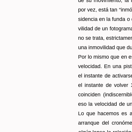
de su mo­vi­mien­to, l
por vez, está tan “in­mó­
si­den­cia en la funda o 
vi­li­dad de un fo­to­gra
no se trata, es­tric­ta­m
una in­mo­vi­li­dad que 
Por lo mismo que en ese
ve­lo­ci­dad. En una pista
el ins­tan­te de ac­ti­var­
el ins­tan­te de vol­ver
coin­ci­den (in­dis­cer­ni
eso la ve­lo­ci­dad de un
Lo que ha­ce­mos es abre
arran­que del cro­nó­me­