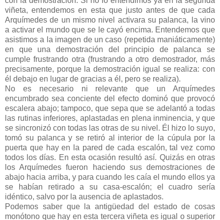
con la demostración. Si no lo entendimos ya en la segunda
viñeta, entendemos en esta que justo antes de que cada
Arquímedes de un mismo nivel activara su palanca, la vino
a activar el mundo que se le cayó encima. Entendemos que
asistimos a la imagen de un caso (repetida maniáticamente)
en que una demostración del principio de palanca se
cumple frustrando otra (frustrando a otro demostrador, más
precisamente, porque la demostración igual se realiza: con
él debajo en lugar de gracias a él, pero se realiza).
No es necesario ni relevante que un Arquímedes
encumbrado sea conciente del efecto dominó que provocó
escalera abajo; tampoco, que sepa que se adelantó a todas
las rutinas inferiores, aplastadas en plena inminencia, y que
se sincronizó con todas las otras de su nivel. Él hizo lo suyo,
tomó su palanca y se retiró al interior de la cúpula por la
puerta que hay en la pared de cada escalón, tal vez como
todos los días. En esta ocasión resultó así. Quizás en otras
los Arquímedes fueron haciendo sus demostraciones de
abajo hacia arriba, y para cuando les caía el mundo ellos ya
se habían retirado a su casa-escalón; el cuadro sería
idéntico, salvo por la ausencia de aplastados.
Podemos saber que la antigüedad del estado de cosas
monótono que hay en esta tercera viñeta es igual o superior