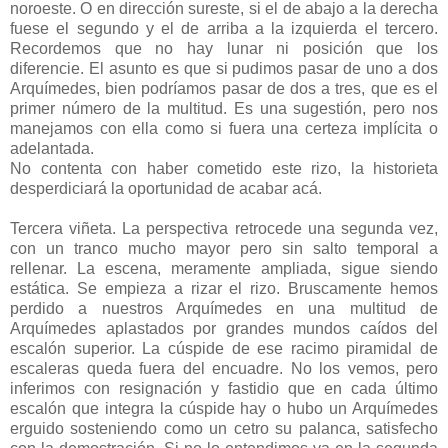
noroeste. O en dirección sureste, si el de abajo a la derecha
fuese el segundo y el de arriba a la izquierda el tercero.
Recordemos que no hay lunar ni posición que los
diferencie. El asunto es que si pudimos pasar de uno a dos
Arquímedes, bien podríamos pasar de dos a tres, que es el
primer número de la multitud. Es una sugestión, pero nos
manejamos con ella como si fuera una certeza implícita o
adelantada.
No contenta con haber cometido este rizo, la historieta
desperdiciará la oportunidad de acabar acá.
Tercera viñeta. La perspectiva retrocede una segunda vez,
con un tranco mucho mayor pero sin salto temporal a
rellenar. La escena, meramente ampliada, sigue siendo
estática. Se empieza a rizar el rizo. Bruscamente hemos
perdido a nuestros Arquímedes en una multitud de
Arquímedes aplastados por grandes mundos caídos del
escalón superior. La cúspide de ese racimo piramidal de
escaleras queda fuera del encuadre. No los vemos, pero
inferimos con resignación y fastidio que en cada último
escalón que integra la cúspide hay o hubo un Arquímedes
erguido sosteniendo como un cetro su palanca, satisfecho