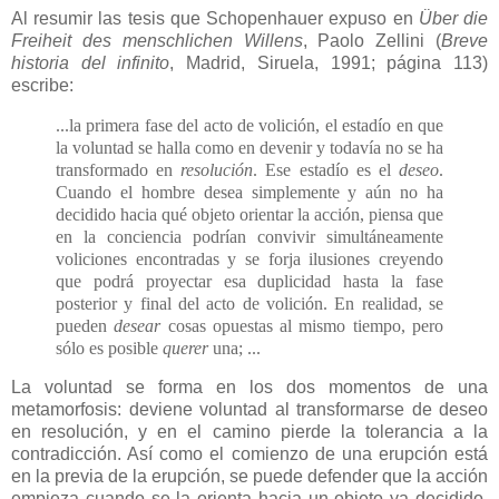
Al resumir las tesis que Schopenhauer expuso en
Über die
Freiheit des menschlichen Willens
, Paolo Zellini (
Breve
historia del infinito
, Madrid, Siruela, 1991; página 113)
escribe:
...la primera fase del acto de volición, el estadío en que
la voluntad se halla como en devenir y todavía no se ha
transformado en
resolución
. Ese estadío es el
deseo
.
Cuando el hombre desea simplemente y aún no ha
decidido hacia qué objeto orientar la acción, piensa que
en la conciencia podrían convivir simultáneamente
voliciones encontradas y se forja ilusiones creyendo
que podrá proyectar esa duplicidad hasta la fase
posterior y final del acto de volición. En realidad, se
pueden
desear
cosas opuestas al mismo tiempo, pero
sólo es posible
querer
una; ...
La voluntad se forma en los dos momentos de una
metamorfosis: deviene voluntad al transformarse de deseo
en resolución, y en el camino pierde la tolerancia a la
contradicción. Así como el comienzo de una erupción está
en la previa de la erupción, se puede defender que la acción
empieza cuando se la orienta hacia un objeto ya decidido,