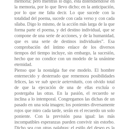
memoria; pero mientras lo digo, está distendiéndose en
la memoria, por lo que llevo dicho; en la anticipación,
por lo que me falta decir. Lo que sucede con la
totalidad del poema, sucede con cada verso y con cada
sílaba. Digo lo mismo, de la acción más larga de la que
forma parte el poema, y del destino individual, que se
compone de una serie de acciones, y de la humanidad,
que es una serie de destinos individuales”. Esa
comprobación del íntimo enlace de los diversos
tiempos del tiempo incluye, sin embargo, la sucesión,
hecho que no condice con un modelo de la unánime
eternidad.
Pienso que la nostalgia fue ese modelo. El hombre
enternecido y desterrado que rememora posibilidades
felices, las ve
sub specie aeternitatis
, con olvido total
de que la ejecución de una de ellas excluía o
postergaba las otras. En la pasión, el recuerdo se
inclina a lo intemporal. Congregamos las dichas de un
pasado en una sola imagen; los ponientes diversamente
rojos que miro cada tarde, serán en el recuerdo un solo
poniente. Con la previsión pasa igual: las más
incompatibles esperanzas pueden convivir sin estorbo.
Dicho sea con otras palabras: el estilo del deseo es la