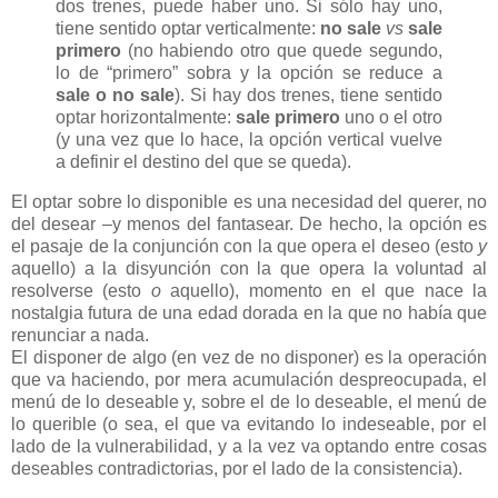
dos trenes, puede haber uno. Si sólo hay uno,
tiene sentido optar verticalmente:
no sale
vs
sale
primero
(no habiendo otro que quede segundo,
lo de “primero” sobra y la opción se reduce a
sale o no sale
). Si hay dos trenes, tiene sentido
optar horizontalmente:
sale primero
uno o el otro
(y una vez que lo hace, la opción vertical vuelve
a definir el destino del que se queda).
El optar sobre lo disponible es una necesidad del querer, no
del desear –y menos del fantasear. De hecho, la opción es
el pasaje de la conjunción con la que opera el deseo (esto
y
aquello) a la disyunción con la que opera la voluntad al
resolverse (esto
o
aquello), momento en el que nace la
nostalgia futura de una edad dorada en la que no había que
renunciar a nada.
El disponer de algo (en vez de no disponer) es la operación
que va haciendo, por mera acumulación despreocupada, el
menú de lo deseable y, sobre el de lo deseable, el menú de
lo querible (o sea, el que va evitando lo indeseable, por el
lado de la vulnerabilidad, y a la vez va optando entre cosas
deseables contradictorias, por el lado de la consistencia).