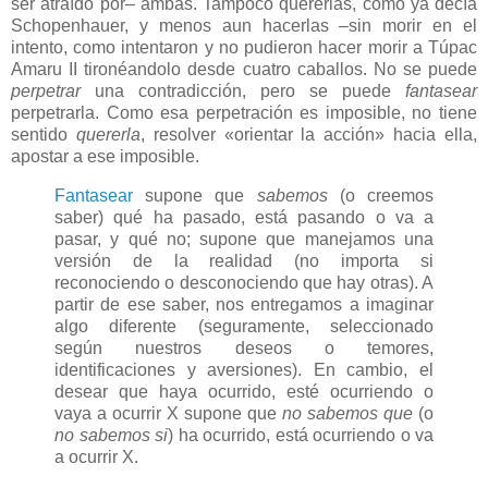
ser atraído por– ambas. Tampoco quererlas, como ya decía
Schopenhauer, y menos aun hacerlas –sin morir en el
intento, como intentaron y no pudieron hacer morir a Túpac
Amaru II tironéandolo desde cuatro caballos. No se puede
perpetrar
una contradicción, pero se puede
fantasear
perpetrarla. Como esa perpetración es imposible, no tiene
sentido
quererla
, resolver «orientar la acción» hacia ella,
apostar a ese imposible.
Fantasear
supone que
sabemos
(o creemos
saber) qué ha pasado, está pasando o va a
pasar, y qué no; supone que manejamos una
versión de la realidad (no importa si
reconociendo o desconociendo que hay otras). A
partir de ese saber, nos entregamos a imaginar
algo diferente (seguramente, seleccionado
según nuestros deseos o temores,
identificaciones y aversiones). En cambio, el
desear que haya ocurrido, esté ocurriendo o
vaya a ocurrir X supone que
no sabemos que
(o
no sabemos si
) ha ocurrido, está ocurriendo o va
a ocurrir X.