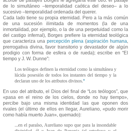
acorde de pasajes Borges le agregaría este otro: el pasaje
de lo simultáneo –temporalidad caótica del deseo– a lo
sucesivo –temporalidad ordenada del querer.
Cada lado tiene su propia eternidad. Pero a la más común
de una sucesión ilimitada de momentos (la de una
inmortalidad, por ejemplo, o la de una perpetuidad como la
del castigo infernal), Borges prefiere la eternidad teológica
que caracteriza una
percepción plena
(
aspiración humana
,
prerrogativa divina, favor transitorio y devastador de algún
prodigio con forma de esfera o de rueda); escribe en “El
tiempo y J. W. Dunne”:
Los teólogos definen la eternidad como la simultánea y
lúcida posesión de todos los instantes del tiempo y la
declaran uno de los atributos divinos.
*
En uso del atributo, el Dios del final de “Los teólogos”, que
«pasa en el reino de los cielos, donde no hay tiempo»,
percibe bajo una misma identidad las que oponen dos
rivales (el último de ellos en llegar, Aureliano, «pudo morir
como había muerto Juan», quemado):
...en el paraíso, Aureliano supo que para la insondable
divinidad, él y Juan de Panonia (el ortodoxo y el