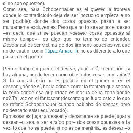
si no son opuestos).
Como sea, para Schopenhauer es el
querer
la frontera
donde lo contradictorio deja de ser inocuo (o empieza a no
ser posible); donde dos cosas opuestas pasan a ser
mutuamente excluyentes. Pero que no lo sea antes el deseo
–es decir, que sí se puedan «
desear
cosas opuestas al
mismo tiempo»– es algo que no termino de entender.
Desear
así es ser víctima de dos tironeos opuestos (ya que
no de cuatro, como
Túpac Amaru II
); no es diferente a lo que
pasa con el querer.
Pero si tampoco puede el desear, ¿qué otrá interacción, si
hay alguna, puede tener como objeto dos cosas contrarias?
Si la contradicción no es posible en el querer ni en el
desear, ¿dónde sí, hacia dónde correr la frontera que separa
la zona donde esa duplicidad es inocua de la zona donde
no? Tal vez en el fantasear (descarto que fuera esto a lo que
se refería Schopenhauer cuando hablaba de
desear
, pero
no descarto estar equivocado).
Fantasear es jugar a desear, y ciertamente se puede jugar a
desear –o sea, a ser atraído por– dos cosas opuestas a la
vez; lo que no se puede, si no es de mentirita, es desear –o