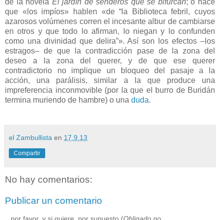
de la novela
El jardín de senderos que se bifurcan
; o hace
que «los impíos» hablen «de “la Biblioteca febril, cuyos
azarosos volúmenes corren el incesante albur de cambiarse
en otros y que todo lo afirman, lo niegan y lo confunden
como una divinidad que delira”». Así son los efectos –los
estragos– de que la contradicción pase de la zona del
deseo a la zona del querer, y de que ese querer
contradictorio no implique un bloqueo del pasaje a la
acción, una parálisis, similar a la que produce una
impreferencia inconmovible (por la que el burro de Buridán
termina muriendo de hambre) o una
duda
.
el Zambullista
en
17.9.13
Compartir
No hay comentarios:
Publicar un comentario
...por favor, y si quiere, por supuesto (
Obligado no