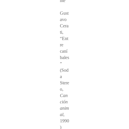
nte”
Gust
avo
Cera
ti,
“Ent
re
caní
bales
”
(Sod
a
Stere
o,
Can
ción
anim
al
,
1990
)