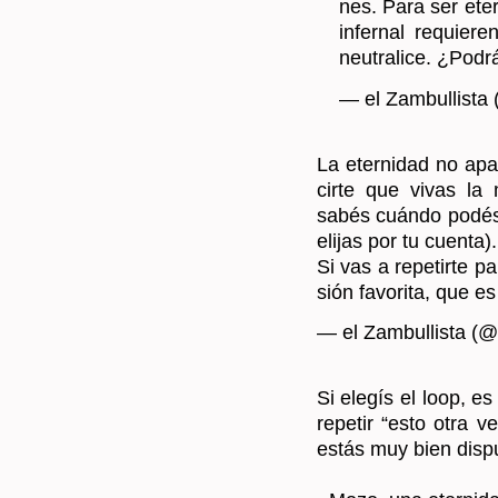
neu­tra­li­ce. ¿Po­d
— el Zam­bu­llis­ta
La eter­ni­dad no apa
cir­te que vivas la
sabés cuán­do podés
eli­jas por tu cuen­ta).
Si vas a re­pe­tir­te
sión fa­vo­ri­ta, que e
— el Zam­bu­llis­ta (@
Si ele­gís el loop, es
re­pe­tir “esto otra 
estás muy bien dis­pu
~Mozo, una eter­ni­d
—No nos que­dan de un