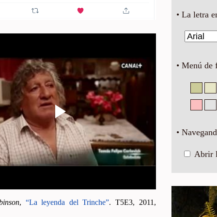
• La letra e
• Menú de 
• Navegando
Abrir 
bin­son
,
“La le­yen­da del Trin­che”
. T5E3, 2011,