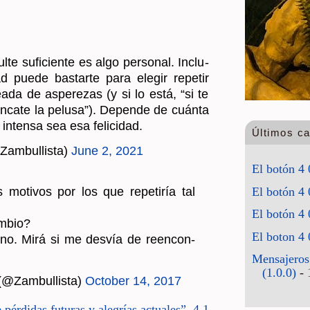
­te su­fi­cien­te es algo per­so­nal. In­clu­
ad puede bas­tar­te para ele­gir re­pe­tir
­da de as­pe­re­zas (y si lo está, “si te
­ca­te la pe­lu­sa”). De­pen­de de cuán­ta
in­ten­sa sea esa fe­li­ci­dad.
Últimos c
Zam­bu­llis­ta)
June 2, 2021
­ti­vos por los que re­pe­ti­ría tal
El botón 4 
El botón 4 
m­bio?
o. Mirá si me des­vía de re­en­con­
El botón 4 
El boton 4 
 (@Zam­bu­llis­ta)
Oc­to­ber 14, 2017
Mensajeros
(1.0.0)
- 
pér­di­das fu­tu­ras y ale­grías ac­tua­les”, 4.1