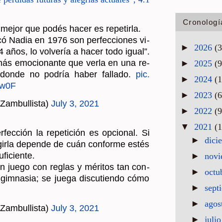
 mejor que podés hacer es re­pe­tir­la.
ó Nadia en 1976 son per­fec­cio­nes vi­
Cronologí
14 años, lo vol­ve­ría a hacer todo igual”.
a más emo­cio­nan­te que verla en una re­
►
2026
(3
, donde no po­dría haber fa­lla­do.
pic.​
►
2025
(9
0w0F
►
2024
(1
Zam­bu­llis­ta)
July 3, 2021
►
2023
(6
►
2022
(9
fec­ción la re­pe­ti­ción es op­cio­nal. Si
gir­la de­pen­de de cuán con­for­me estés
▼
2021
(1
­fi­cien­te.
►
dici
 juego con re­glas y mé­ri­tos tan con­
►
nov
im­na­sia; se juega dis­cu­tien­do cómo
►
octu
►
sept
Zam­bu­llis­ta)
July 3, 2021
►
agos
→
“Las dudas de X”
►
juli