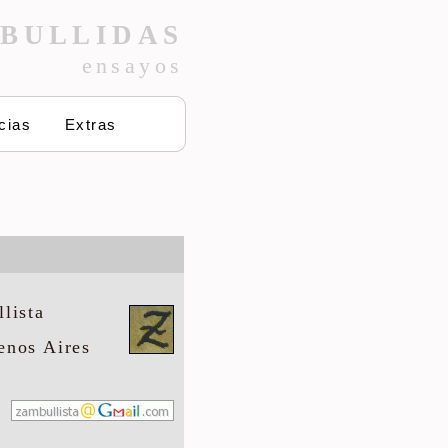
BULLIDAS
ensayos
cias
Extras
lista
enos Aires