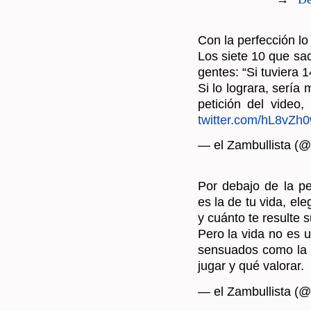
Con la per­fec­ción lo
Los siete 10 que sac
gen­tes: “Si tu­vie­ra 
Si lo lo­gra­ra, serí
pe­ti­ción del video
twitter.​com/​hL8vZh
— el Zam­bu­llis­ta (@
Por de­ba­jo de la per­
es la de tu vida, ele­
y cuán­to te re­sul­te su
Pero la vida no es un
sen­sua­dos como la g
jugar y qué va­lo­rar.
— el Zam­bu­llis­ta (@