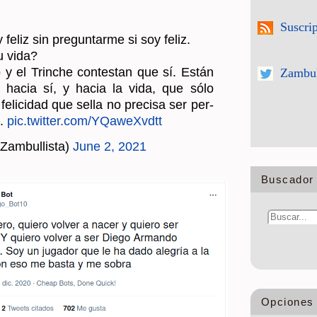
Suscri
feliz sin pre­gun­tar­me si soy feliz.
tu vida?
 y el Trin­che con­tes­tan que sí. Están
Zambul
s hacia sí, y hacia la vida, que sólo
 fe­li­ci­dad que sella no pre­ci­sa ser per­
e.
pic.​twitter.​com/​YQaweXvdtt
Zam­bu­llis­ta)
June 2, 2021
Buscador 
Opciones