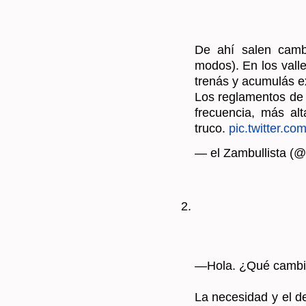
De ahí salen cam­bi
modos). En los va­lle
tre­nás y acu­mu­lás e
Los re­gla­men­tos de
fre­cuen­cia, más a
truco.
pic.​twitter.​
— el Zam­bu­llis­ta (@
2.
—Hola. ¿Qué cam­bia­r
La ne­ce­si­dad y el 
tis­fac­ción (o a la am­
El deseo y la vo­lun­ta