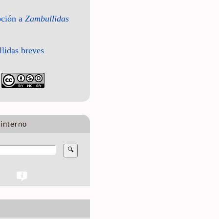
pción a
Zambullidas
lidas breves
interno
🔍