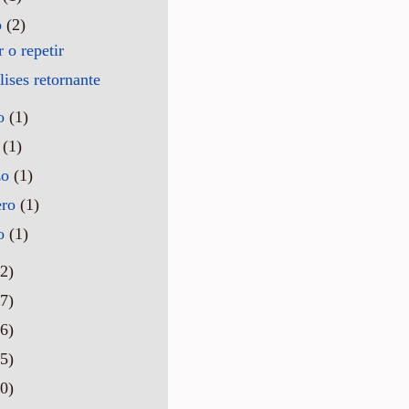
o
(2)
r o repetir
ises retornante
o
(1)
l
(1)
zo
(1)
ero
(1)
ro
(1)
2)
7)
6)
5)
0)