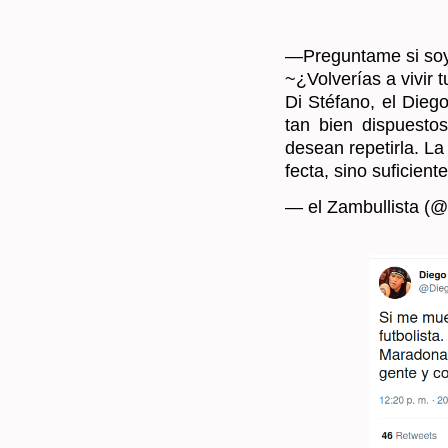
—Pre­gun­ta­me si soy 
~¿Vol­ve­rías a vivir 
Di Sté­fano, el Diego
tan bien dis­pues­to
desean re­pe­tir­la. La
fec­ta, sino su­fi­cien­t
— el Zam­bu­llis­ta (@