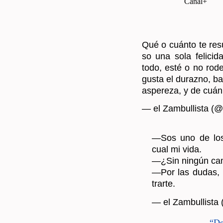
Qué o cuán­to te re­sul
so una sola fe­li­ci­d
todo, esté o no ro­dea
gusta el du­razno, ban
as­pe­re­za, y de cuán 
— el Zam­bu­llis­ta (@
—Sos uno de los mo
cual mi vida.
—¿Sin nin­gún ca
—Por las dudas, n
trar­te.
— el Zam­bu­llis­ta
→
“De 