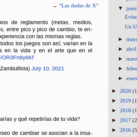
▼
juni
os de re­gla­men­to (metas, me­dios,
Evita
s, entre pico y pico de cam­bio, te en­
x­pe­rien­cia con las mis­mas re­glas.
Un Ul
 todos los jue­gos son así; va­rían en la
lta en la vida y en el arte que en el
►
may
com/​OR3Fn8y6Kf
►
abri
Zam­bu­llis­ta)
July 10, 2021
►
mar
►
febr
►
ene
►
2020
(1
►
2019
(1
ías y qué re­pe­ti­rías de tu vida?
►
2018
(1
►
2017
(2
deseo de cam­biar se aso­cian a la in­sa­
bi­ción).
►
2016
(5
d de re­pe­tir se aso­cian a la sa­tis­fac­