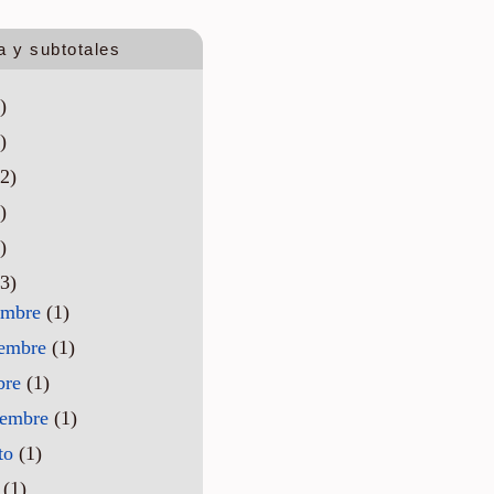
a y subtotales
)
)
2)
)
)
3)
embre
(1)
iembre
(1)
bre
(1)
iembre
(1)
to
(1)
o
(1)