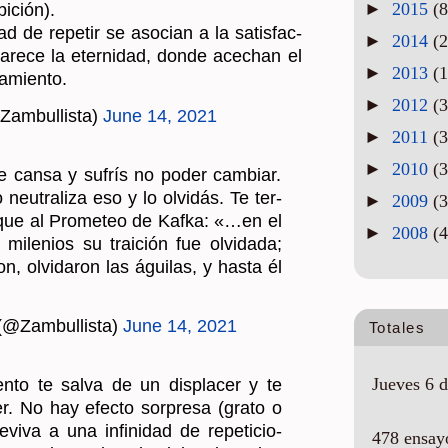
►
2015
(8
re­ce la eter­ni­dad, donde ace­chan el
►
2014
(2
a­mien­to.
►
2013
(1
Zam­bu­llis­ta)
June 14, 2021
►
2012
(3
 te cansa y su­frís no poder cam­biar.
►
2011
(3
 neu­tra­li­za eso y lo ol­vi­dás. Te ter­
►
2010
(3
 que al Pro­me­teo de Kafka: «…en el
►
2009
(3
mi­le­nios su trai­ción fue ol­vi­da­da;
ron, ol­vi­da­ron las águi­las, y hasta él
►
2008
(4
 (@Zam­bu­llis­ta)
June 14, 2021
Totales
en­to te salva de un dis­pla­cer y te
er. No hay efec­to sor­pre­sa (grato o
Jueves 6 d
­vi­va a una in­fi­ni­dad de re­pe­ti­cio­
os, el pre­mio ce­les­tial y el cas­ti­go
478 ensay
ren que el acos­tum­bra­mien­to no los