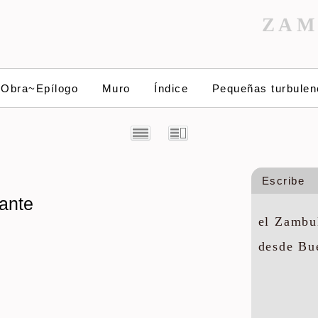
ZAM
~Obra~Epílogo
Muro
Índice
Pequeñas turbulen
Escribe
nante
el Zambul
desde Bu