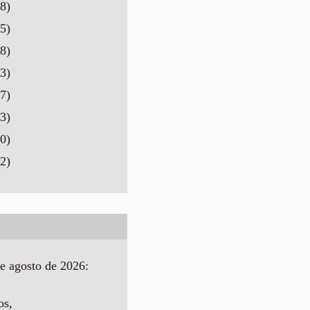
8)
5)
8)
3)
7)
3)
0)
2)
e agosto de 2026:
os,