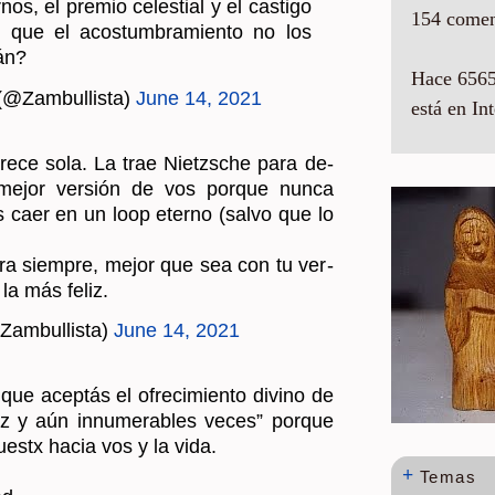
rán?
154 comen
 (@Zam­bu­llis­ta)
June 14, 2021
Hace 6565
está en Int
­re­ce sola. La trae Nietzs­che para de­
 mejor ver­sión de vos por­que nunca
 caer en un loop eterno (salvo que lo
 para siem­pre, mejor que sea con tu ver­
s la más feliz.
Zam­bu­llis­ta)
June 14, 2021
 que acep­tás el ofre­ci­mien­to di­vino de
vez y aún in­nu­me­ra­bles veces” por­que
es­tx hacia vos y la vida.
ad.
+
Temas
i­da­des con­ge­la­das, sólo de re­pe­ti­