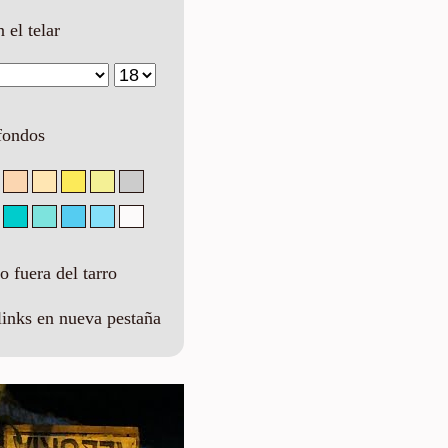
n el telar
fondos
 fuera del tarro
links en nueva pestaña