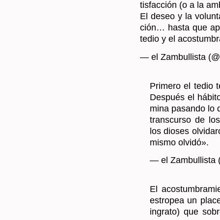
ción… hasta que apa­
tedio y el acos­tum­br
— el Zam­bu­llis­ta (@
Pri­me­ro el tedio
Des­pués el há­bi­to
mi­na pa­san­do lo
trans­cur­so de los 
los dio­ses ol­vi­da­
mismo ol­vi­dó».
— el Zam­bu­llis­ta
El acos­tum­bra­mi
es­tro­pea un pla­c
in­gra­to) que so­bre
nes. Para ser eter­n
in­fer­nal re­quie­