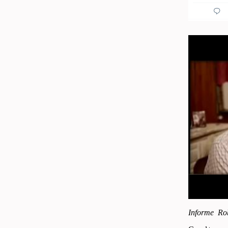
In­for­me Ro­
Canal+